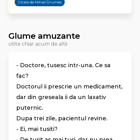
Citate de Mihail Drumeș
Glume amuzante
citite chiar acum de altii
- Doctore, tusesc intr-una. Ce sa
fac?
Doctorul ii prescrie un medicament,
dar din greseala ii da un laxativ
puternic.
Dupa trei zile, pacientul revine.
- Ei, mai tusiti?
- De tusit as mai tusi, dar nu prea