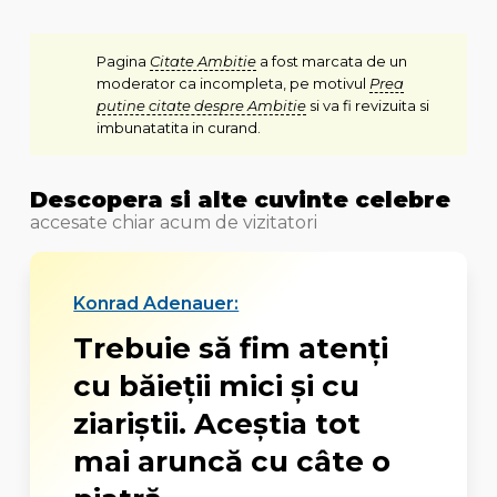
Pagina
Citate Ambitie
a fost marcata de un
moderator ca incompleta, pe motivul
Prea
putine citate despre Ambitie
si va fi revizuita si
imbunatatita in curand.
Descopera si alte cuvinte celebre
accesate chiar acum de vizitatori
Konrad Adenauer:
Trebuie să fim atenţi
cu băieţii mici şi cu
ziariştii. Aceştia tot
mai aruncă cu câte o