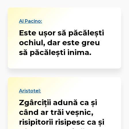
Al Pacino:
Este uşor să păcăleşti
ochiul, dar este greu
să păcăleşti inima.
Aristotel:
Zgârciții adună ca și
când ar trăi veșnic,
risipitorii risipesc ca și