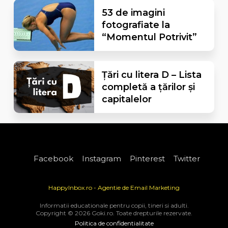
53 de imagini
fotografiate la
“Momentul Potrivit”
Țări cu litera D – Lista
completă a țărilor și
capitalelor
Facebook
Instagram
Pinterest
Twitter
HappyInbox.ro - Agentie de Email Marketing
Informatii educationale pentru copii, tineri si adulti.
Copyright © 2026 Goki.ro. Toate drepturile rezervate.
Politica de confidentialitate