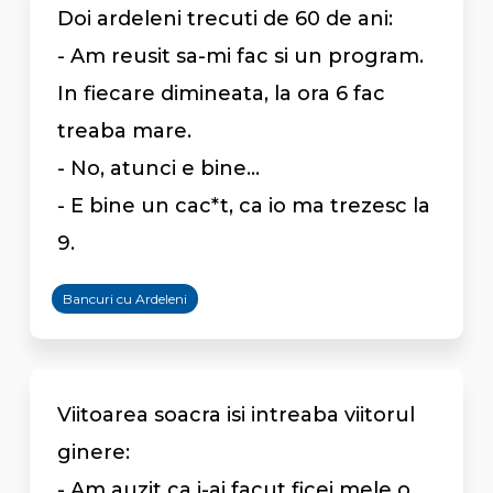
Doi ardeleni trecuti de 60 de ani:
- Am reusit sa-mi fac si un program.
In fiecare dimineata, la ora 6 fac
treaba mare.
- No, atunci e bine...
- E bine un cac*t, ca io ma trezesc la
9.
Bancuri cu Ardeleni
Viitoarea soacra isi intreaba viitorul
ginere:
- Am auzit ca i-ai facut ficei mele o