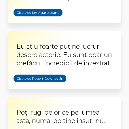
Citate de Ion Agârbiceanu
Eu ştiu foarte puţine lucruri
despre actorie. Eu sunt doar un
prefăcut incredibil de înzestrat.
Citate de Robert Downey Jr.
Poți fugi de orice pe lumea
asta, numai de tine însuți nu.