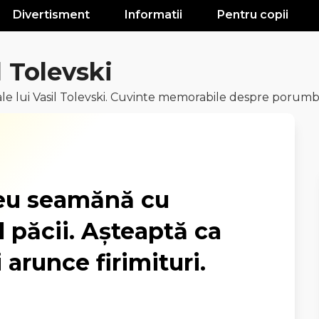
Divertisment
Informatii
Pentru copii
l Tolevski
 lui Vasil Tolevski. Cuvinte memorabile despre porumbei,
eu seamănă cu
 păcii. Aşteaptă ca
 arunce firimituri.