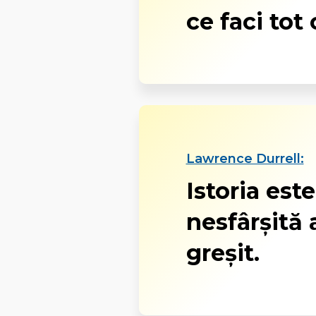
ce faci tot 
Lawrence Durrell:
Istoria est
nesfârşită 
greşit.