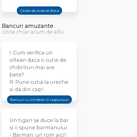
Citate de Arsenie Boca
Bancuri amuzante
citite chiar acum de altii
I: Cum verifica un
oltean daca o cutie de
chibrituri mai are
bete?
R: Pune cutia la ureche
si da din cap!...
Bancuri cu Intrebari si raspunsuri
Un tigan se duce la bar
si ii spune barmanului:
- Barman, un rom aici!