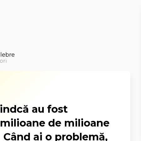
elebre
ori
iindcă au fost
 milioane de milioane
 Când ai o problemă,