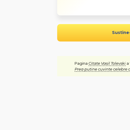
Sustine
Pagina
Citate Vasil Tolevski
a 
Prea putine cuvinte celebre d