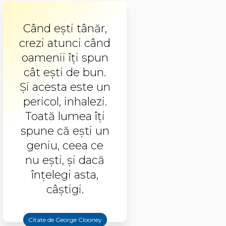
Când eşti tânăr,
crezi atunci când
oamenii îţi spun
cât eşti de bun.
Şi acesta este un
pericol, inhalezi.
Toată lumea îţi
spune că eşti un
geniu, ceea ce
nu eşti, şi dacă
înţelegi asta,
câştigi.
Citate de George Clooney