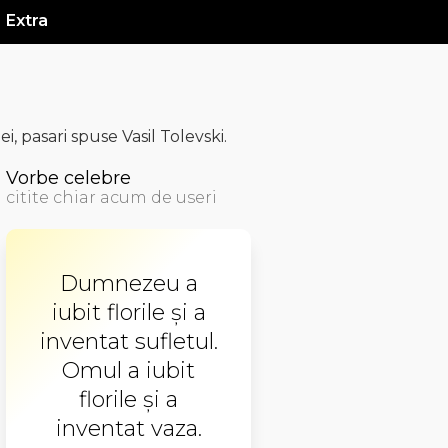
Extra
 pasari spuse Vasil Tolevski.
Vorbe celebre
citite chiar acum de useri
Dumnezeu a
iubit florile şi a
inventat sufletul.
Omul a iubit
florile şi a
inventat vaza.