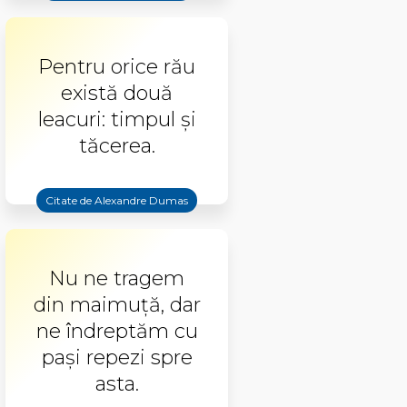
Pentru orice rău
există două
leacuri: timpul și
tăcerea.
Citate de Alexandre Dumas
Nu ne tragem
din maimuță, dar
ne îndreptăm cu
pași repezi spre
asta.