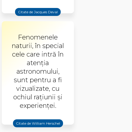
Citate de Jacques Deval
Fenomenele
naturii, în special
cele care intră în
atenţia
astronomului,
sunt pentru a fi
vizualizate, cu
ochiul raţiunii şi
experienţei.
Citate de William Herschel