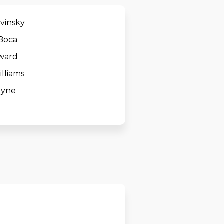
avinsky
 Boca
ward
lliams
ayne