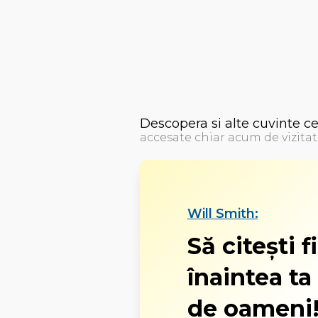
Descopera si alte cuvinte c
accesate chiar acum de vizitat
Will Smith:
Să citeşti f
înaintea ta
de oameni!