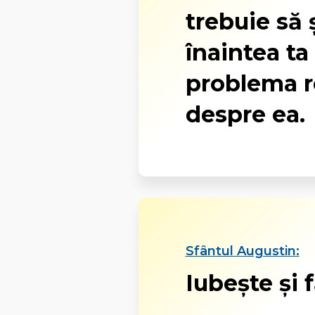
trebuie să 
înaintea ta
problema re
despre ea.
Sfântul Augustin:
Iubește și f