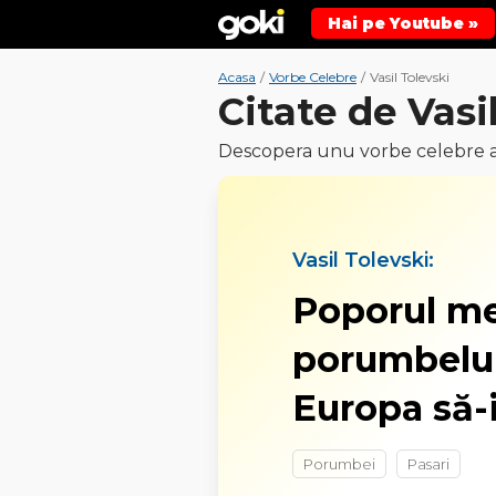
Hai pe Youtube »
Acasa
/
Vorbe Celebre
/
Vasil Tolevski
Citate de Vasi
Descopera unu vorbe celebre ale
Vasil Tolevski:
Poporul m
porumbelul
Europa să-i
Porumbei
Pasari