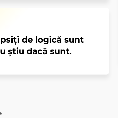
ipsiţi de logică sunt
nu ştiu dacă sunt.
e