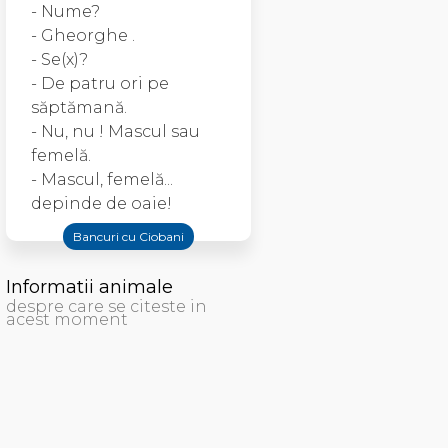
- Nume?
- Gheorghe .
- Se(x)?
- De patru ori pe
săptămană.
- Nu, nu ! Mascul sau
femelă.
- Mascul, femelă...
depinde de oaie!
Bancuri cu Ciobani
Informatii animale
despre care se citeste in
acest moment