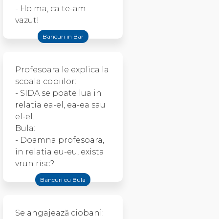
- Ho ma, ca te-am
vazut!
Bancuri in Bar
Profesoara le explica la
scoala copiilor:
- SIDA se poate lua in
relatia ea-el, ea-ea sau
el-el.
Bula:
- Doamna profesoara,
in relatia eu-eu, exista
vrun risc?
Bancuri cu Bula
Se angajează ciobani: