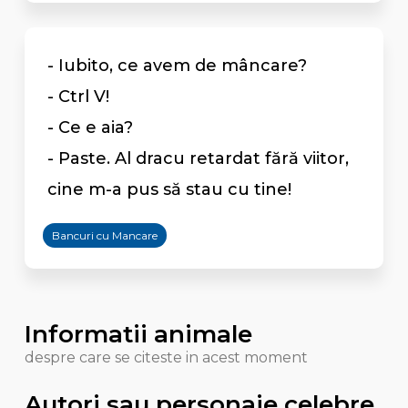
- Iubito, ce avem de mâncare?
- Ctrl V!
- Ce e aia?
- Paste. Al dracu retardat fără viitor,
cine m-a pus să stau cu tine!
Bancuri cu Mancare
Informatii animale
despre care se citeste in acest moment
Autori sau personaje celebre