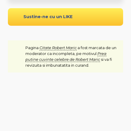
Sustine-ne cu un LIKE
Pagina
Citate Robert Maric
a fost marcata de un
moderator ca incompleta, pe motivul
Prea
putine cuvinte celebre de Robert Maric
si va fi
revizuita si imbunatatita in curand.