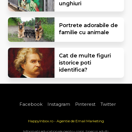
unghiuri
Portrete adorabile de
familie cu animale
Cat de multe figuri
istorice poti
identifica?
Facebook
Instagram
Pinterest
Twitter
HappyInbox.ro - Agentie de Email Marketing
Informatii educationale pentru copii, tineri si adulti.