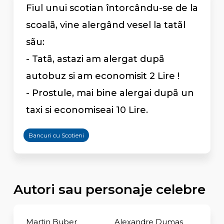
Fiul unui scotian întorcându-se de la
scoalã, vine alergând vesel la tatãl
sãu:
- Tatã, astazi am alergat dupã
autobuz si am economisit 2 Lire !
- Prostule, mai bine alergai dupã un
taxi si economiseai 10 Lire.
Bancuri cu Scotieni
Autori sau personaje celebre
Martin Buber
Alexandre Dumas