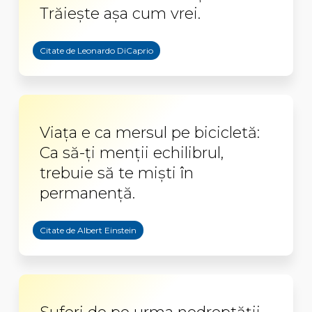
Trăieşte aşa cum vrei.
Citate de Leonardo DiCaprio
Viața e ca mersul pe bicicletă:
Ca să-ți menții echilibrul,
trebuie să te miști în
permanență.
Citate de Albert Einstein