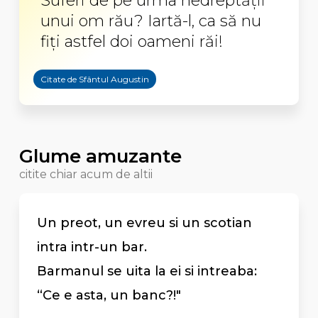
Suferi de pe urma nedreptăţii
unui om rău? Iartă-l, ca să nu
fiţi astfel doi oameni răi!
Citate de Sfântul Augustin
Glume amuzante
citite chiar acum de altii
Un preot, un evreu si un scotian
intra intr-un bar.
Barmanul se uita la ei si intreaba:
“Ce e asta, un banc?!"