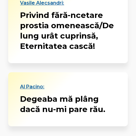
Vasile Alecsandri:
Privind fără-ncetare
prostia omenească/De
lung urât cuprinsă,
Eternitatea cască!
Al Pacino:
Degeaba mă plâng
dacă nu-mi pare rău.