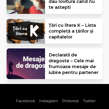
dau lovitura cand nu
te astepti
Țări cu litera K – Lista
completă a țărilor și
capitalelor
Declaratii de
dragoste – Cele mai
frumoase mesaje de
iubire pentru partener
Facebook
Instagram
Pinterest
Twitter