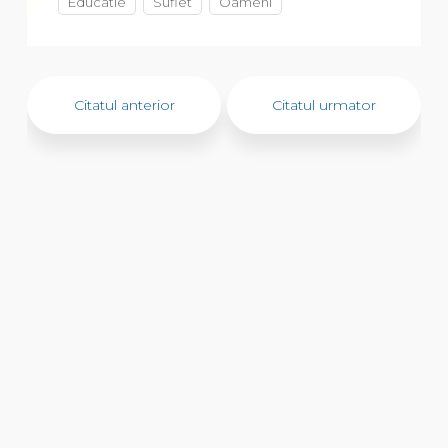
Educatie
Suflet
Oameni
Citatul anterior
Citatul urmator