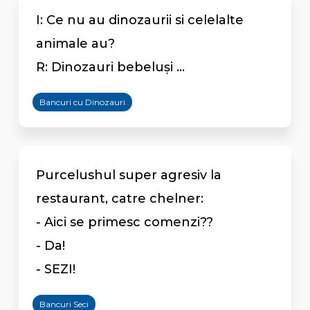
I: Ce nu au dinozaurii si celelalte
animale au?
R: Dinozauri bebeluşi ...
Bancuri cu Dinozauri
Purcelushul super agresiv la
restaurant, catre chelner:
- Aici se primesc comenzi??
- Da!
- SEZI!
Bancuri Seci