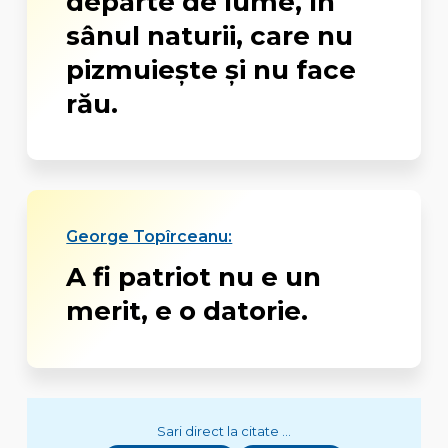
departe de lume, în
sânul naturii, care nu
pizmuieşte şi nu face
rău.
George Topîrceanu:
A fi patriot nu e un
merit, e o datorie.
Sari direct la citate ...