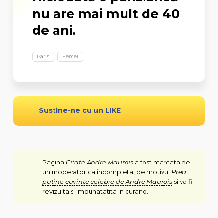
nu are mai mult de 40
de ani.
Paris
Femei
Sustine-ne cu un LIKE
Pagina
Citate Andre Maurois
a fost marcata de
un moderator ca incompleta, pe motivul
Prea
putine cuvinte celebre de Andre Maurois
si va fi
revizuita si imbunatatita in curand.