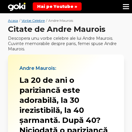
Hai pe Youtube »
Acasa
/
Vorbe Celebre
/
Andre Maurois
Citate de Andre Maurois
Descopera unu vorbe celebre ale lui Andre Maurois.
Cuvinte memorabile despre paris, femei spuse Andre
Maurois.
Andre Maurois:
La 20 de ani o
pariziancă este
adorabilă, la 30
irezistibilă, la 40
şarmantă. După 40?
Niciodată o pariziancă