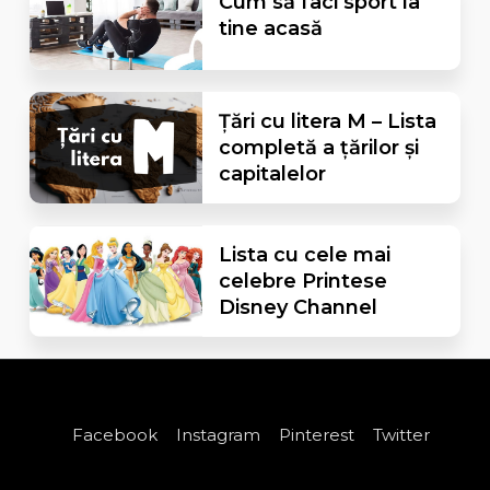
Cum să faci sport la
tine acasă
Țări cu litera M – Lista
completă a țărilor și
capitalelor
Lista cu cele mai
celebre Printese
Disney Channel
Facebook
Instagram
Pinterest
Twitter