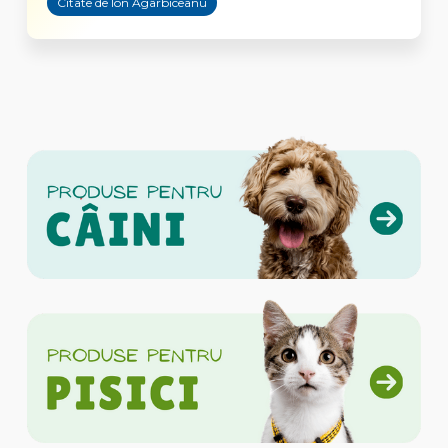
Citate de Ion Agârbiceanu