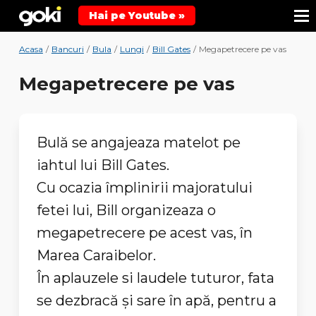
Hai pe Youtube »
Acasa
/
Bancuri
/
Bula
/
Lungi
/
Bill Gates
/
Megapetrecere pe vas
Megapetrecere pe vas
Bulă se angajeaza matelot pe
iahtul lui Bill Gates.
Cu ocazia împlinirii majoratului
fetei lui, Bill organizeaza o
megapetrecere pe acest vas, în
Marea Caraibelor.
În aplauzele si laudele tuturor, fata
se dezbracă și sare în apă, pentru a