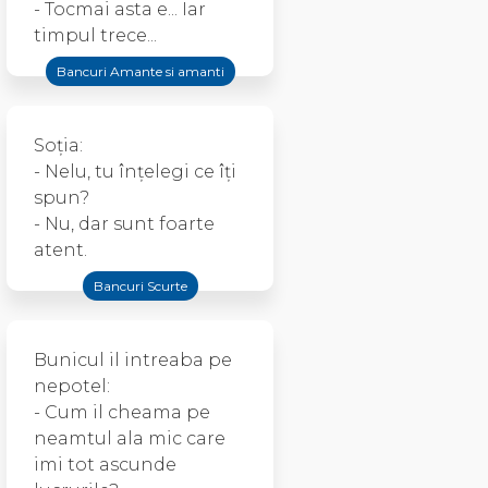
- Tocmai asta e... Iar
timpul trece...
Bancuri Amante si amanti
Soția:
- Nelu, tu înțelegi ce îți
spun?
- Nu, dar sunt foarte
atent.
Bancuri Scurte
Bunicul il intreaba pe
nepotel:
- Cum il cheama pe
neamtul ala mic care
imi tot ascunde