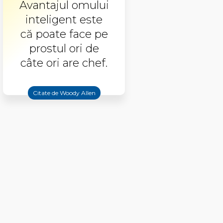
Avantajul omului
inteligent este
că poate face pe
prostul ori de
câte ori are chef.
Citate de Woody Allen