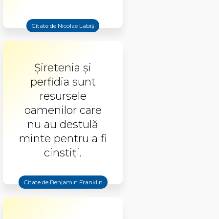
Citate de Nicolae Labiș
Șiretenia și
perfidia sunt
resursele
oamenilor care
nu au destulă
minte pentru a fi
cinstiți.
Citate de Benjamin Franklin