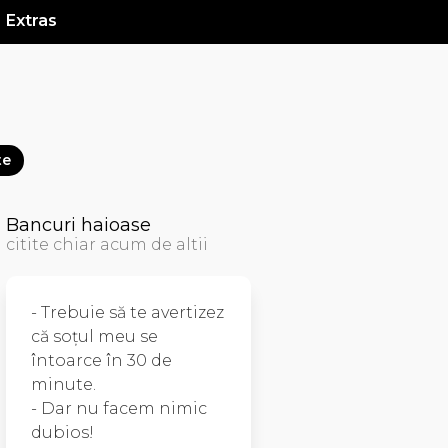
Extras
te
Bancuri haioase
citite chiar acum de altii
- Trebuie să te avertizez
că soţul meu se
întoarce în 30 de
minute.
- Dar nu facem nimic
dubios!