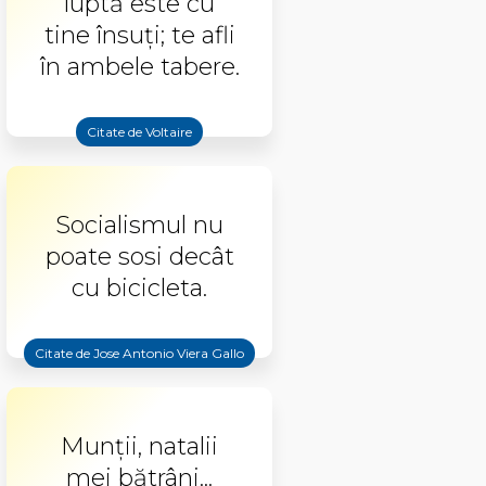
luptă este cu
tine însuți; te afli
în ambele tabere.
Citate de Voltaire
Socialismul nu
poate sosi decât
cu bicicleta.
Citate de Jose Antonio Viera Gallo
Munţii, natalii
mei bătrâni...