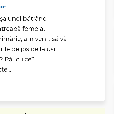
rile
ușa unei bătrâne.
întreabă femeia.
rimărie, am venit să vă
e de jos de la uși.
? Păi cu ce?
ște…