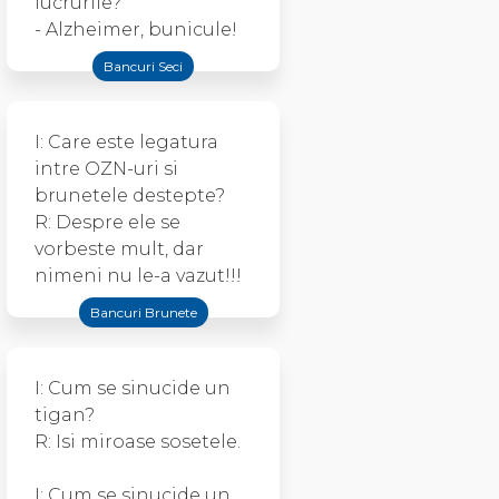
lucrurile?
- Alzheimer, bunicule!
Bancuri Seci
I: Care este legatura
intre OZN-uri si
brunetele destepte?
R: Despre ele se
vorbeste mult, dar
nimeni nu le-a vazut!!!
Bancuri Brunete
I: Cum se sinucide un
tigan?
R: Isi miroase sosetele.
I: Cum se sinucide un