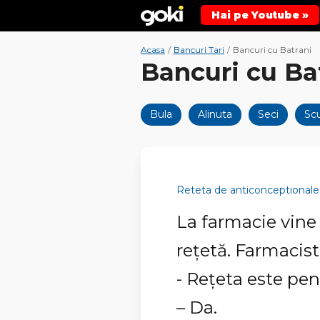
Hai pe Youtube »
Acasa
/
Bancuri Tari
/
Bancuri cu Batrani
Bancuri cu Ba
Bula
Alinuta
Seci
Sc
Reteta de anticonceptionale
La farmacie vine
reţetă. Farmacist
- Reţeta este pen
– Da.