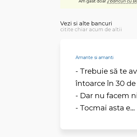
Am gasit doar
2 bancuri cu B
Vezi si alte bancuri
citite chiar acum de altii
Amante si amanti
- Trebuie să te a
întoarce în 30 d
- Dar nu facem n
- Tocmai asta e... 