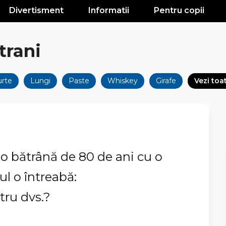
Divertisment
Informatii
Pentru copii
trani
urte
Lungi
Paste
Whiskey
Girafe
Vezi toa
 o bătrână de 80 de ani cu o
ul o întreabă:
tru dvs.?