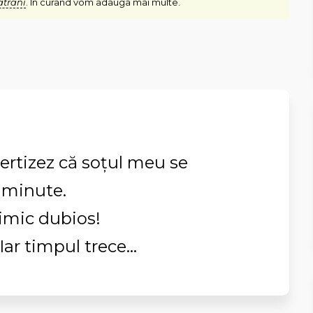
atrani
. In curand vom adauga mai multe.
vertizez că soţul meu se
e minute.
imic dubios!
Iar timpul trece...