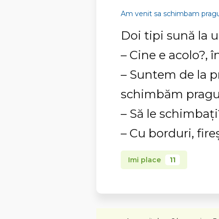
Am venit sa schimbam pragu
Doi tipi sună la 
– Cine e acolo?, 
– Suntem de la p
schimbăm praguril
– Să le schimbați
– Cu borduri, fire
Imi place
11