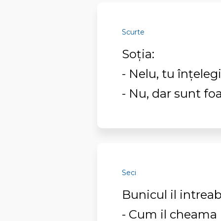
Scurte
Soția:
- Nelu, tu înțeleg
- Nu, dar sunt foa
Seci
Bunicul il intrea
- Cum il cheama 