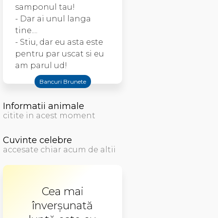
samponul tau!
- Dar ai unul langa
tine....
- Stiu, dar eu asta este
pentru par uscat si eu
am parul ud!
Bancuri Brunete
Informatii animale
citite in acest moment
Cuvinte celebre
accesate chiar acum de altii
Cea mai
înverșunată