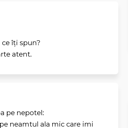
i ce îți spun?
rte atent.
ba pe nepotel:
pe neamtul ala mic care imi