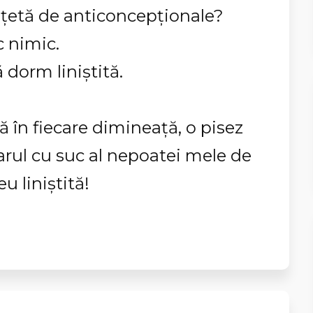
 reţetă de anticoncepţionale?
c nimic.
 dorm liniştită.
lă în fiecare dimineaţă, o pisez
harul cu suc al nepoatei mele de
u liniştită!