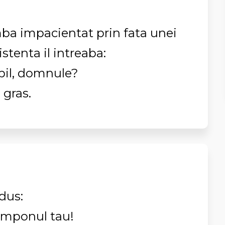
ba impacientat prin fata unei
stenta il intreaba:
opil, domnule?
 gras.
dus:
samponul tau!