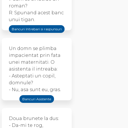
roman?
R: Spunand acest banc
unui tigan.
Bancuri Intrebari si raspunsuri
Un domn se plimba
impacientat prin fata
unei maternitati. O
asistenta il intreaba:
- Asteptati un copil,
domnule?
- Nu, asa sunt eu, gras.
Bancuri Asistente
Doua brunete la dus:
- Da-mi te rog,