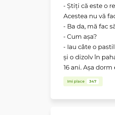
- Ştiţi că este o
Acestea nu vă fa
- Ba da, mă fac să
- Cum aşa?
- Iau câte o pasti
şi o dizolv în pa
16 ani. Aşa dorm e
Imi place
347