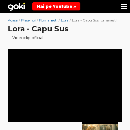
Hai pe Youtube »
Acasa
/
Piese noi
/
Romanesti
/
Lora
/
Lora - Capu Sus romanesti
Lora - Capu Sus
Videoclip oficial