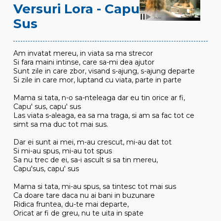
Versuri Lora - Capu
Sus
Am invatat mereu, in viata sa ma strecor
Si fara maini intinse, care sa-mi dea ajutor
Sunt zile in care zbor, visand s-ajung, s-ajung departe
Si zile in care mor, luptand cu viata, parte in parte
Mama si tata, n-o sa-nteleaga dar eu tin orice ar fi,
Capu' sus, capu' sus
Las viata s-aleaga, ea sa ma traga, si am sa fac tot ce
simt sa ma duc tot mai sus.
Dar ei sunt ai mei, m-au crescut, mi-au dat tot
Si mi-au spus, mi-au tot spus
Sa nu trec de ei, sa-i ascult si sa tin mereu,
Capu'sus, capu' sus
Mama si tata, mi-au spus, sa tintesc tot mai sus
Ca doare tare daca nu ai bani in buzunare
Ridica fruntea, du-te mai departe,
Oricat ar fi de greu, nu te uita in spate