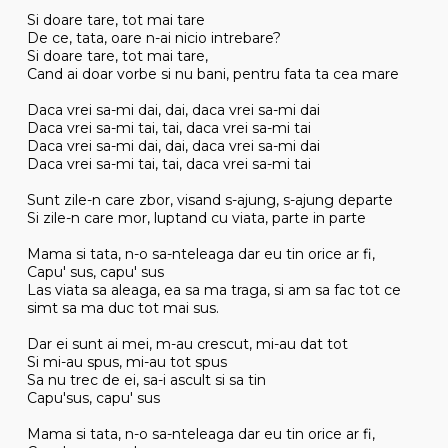
Si doare tare, tot mai tare
De ce, tata, oare n-ai nicio intrebare?
Si doare tare, tot mai tare,
Cand ai doar vorbe si nu bani, pentru fata ta cea mare
Daca vrei sa-mi dai, dai, daca vrei sa-mi dai
Daca vrei sa-mi tai, tai, daca vrei sa-mi tai
Daca vrei sa-mi dai, dai, daca vrei sa-mi dai
Daca vrei sa-mi tai, tai, daca vrei sa-mi tai
Sunt zile-n care zbor, visand s-ajung, s-ajung departe
Si zile-n care mor, luptand cu viata, parte in parte
Mama si tata, n-o sa-nteleaga dar eu tin orice ar fi,
Capu' sus, capu' sus
Las viata sa aleaga, ea sa ma traga, si am sa fac tot ce
simt sa ma duc tot mai sus.
Dar ei sunt ai mei, m-au crescut, mi-au dat tot
Si mi-au spus, mi-au tot spus
Sa nu trec de ei, sa-i ascult si sa tin
Capu'sus, capu' sus
Mama si tata, n-o sa-nteleaga dar eu tin orice ar fi,