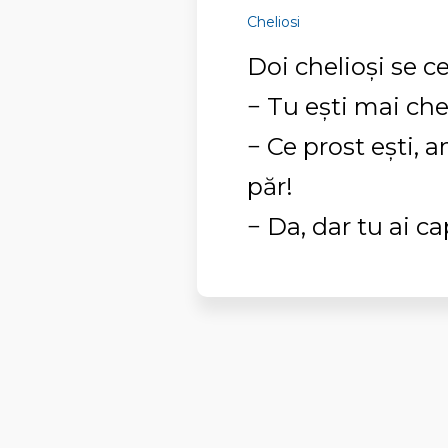
Cheliosi
Doi chelioşi se c
− Tu eşti mai che
− Ce prost eşti, 
păr!
− Da, dar tu ai c