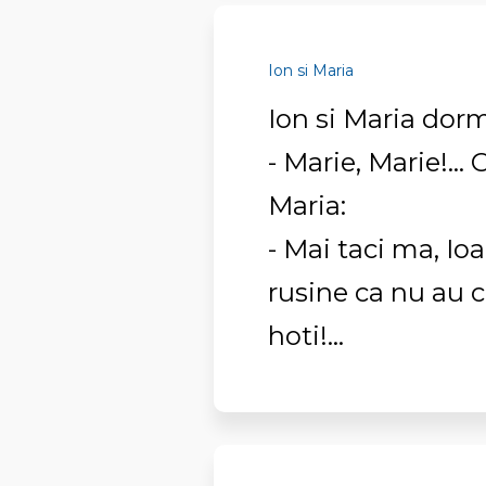
Ion si Maria
Ion si Maria dorm
- Marie, Marie!...
Maria:
- Mai taci ma, Ioa
rusine ca nu au ce
hoti!...