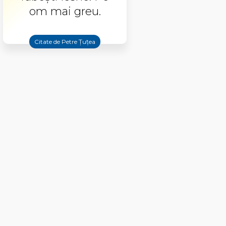
om mai greu.
Citate de Petre Țuțea