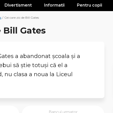
Divertisment
Informatii
Pentru copii
s
/
Cei care zic de Bill Gates
 Bill Gates
l Gates a abandonat școala și a
rebui să știe totuși că el a
 nu clasa a noua la Liceul
Bancul urmator