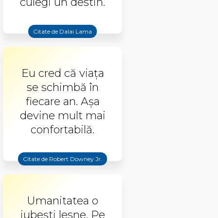
culegi un destin.
Citate de Dalai Lama
Eu cred că viaţa
se schimbă în
fiecare an. Aşa
devine mult mai
confortabilă.
Citate de Robert Downey Jr.
Umanitatea o
iubești lesne. Pe