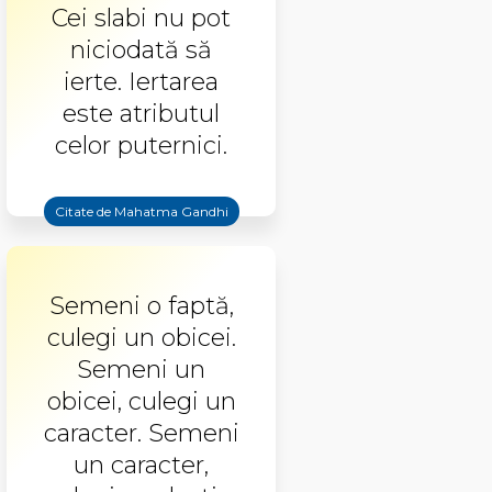
Cei slabi nu pot
niciodată să
ierte. Iertarea
este atributul
celor puternici.
Citate de Mahatma Gandhi
Semeni o faptă,
culegi un obicei.
Semeni un
obicei, culegi un
caracter. Semeni
un caracter,