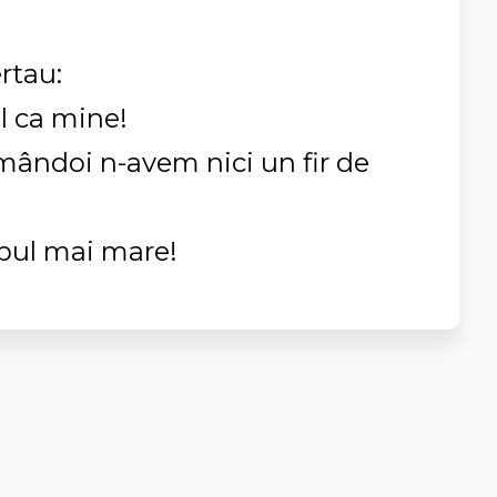
ertau:
l ca mine!
amândoi n-avem nici un fir de
apul mai mare!