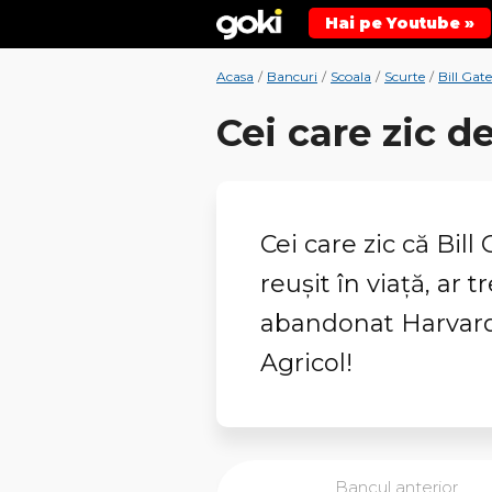
Hai pe Youtube »
Acasa
/
Bancuri
/
Scoala
/
Scurte
/
Bill Gate
Cei care zic de
Cei care zic că Bil
reușit în viață, ar t
abandonat Harvard,
Agricol!
Bancul anterior