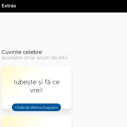
Extras
Cuvinte celebre
accesate chiar acum de altii
Iubește și fă ce
vrei!
Citate de Sfântul Augustin