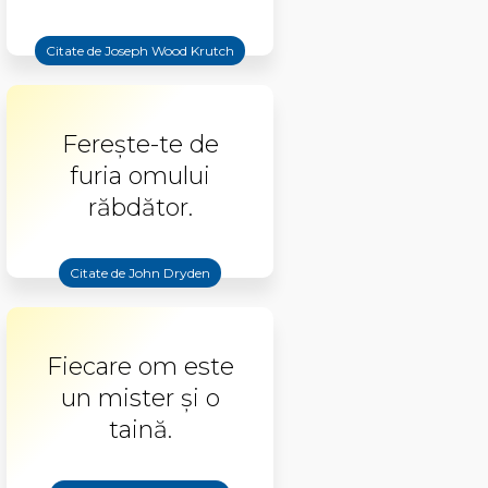
Citate de Joseph Wood Krutch
Ferește-te de
furia omului
răbdător.
Citate de John Dryden
Fiecare om este
un mister și o
taină.