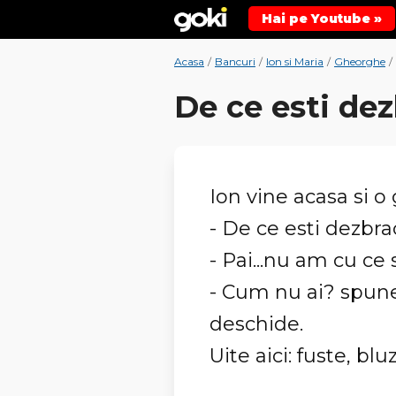
Hai pe Youtube »
Acasa
/
Bancuri
/
Ion si Maria
/
Gheorghe
/
De ce esti de
Ion vine acasa si o
- De ce esti dezbra
- Pai...nu am cu ce 
- Cum nu ai? spune 
deschide.
Uite aici: fuste, blu