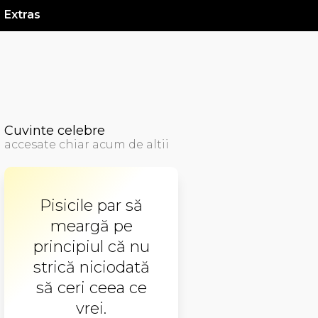
Extras
Cuvinte celebre
accesate chiar acum de altii
Pisicile par să
meargă pe
principiul că nu
strică niciodată
să ceri ceea ce
vrei.