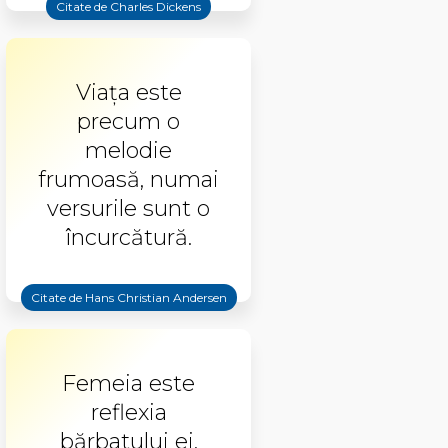
Citate de Charles Dickens
Viaţa este
precum o
melodie
frumoasă, numai
versurile sunt o
încurcătură.
Citate de Hans Christian Andersen
Femeia este
reflexia
bărbatului ei.