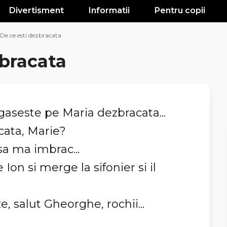
Divertisment
Informatii
Pentru copii
De ce esti dezbracata
zbracata
 gaseste pe Maria dezbracata...
cata, Marie?
sa ma imbrac...
Ion si merge la sifonier si il
ze, salut Gheorghe, rochii...