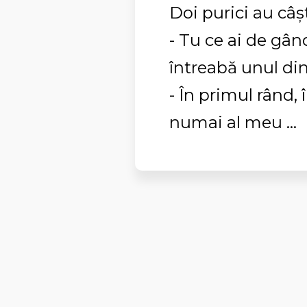
Doi purici au câș
- Tu ce ai de gân
întreabă unul din
- În primul rând,
numai al meu ...