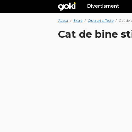
Divertisment
Acasa
/
Extra
/
Quizuri si Teste
/
Cat de b
Cat de bine st