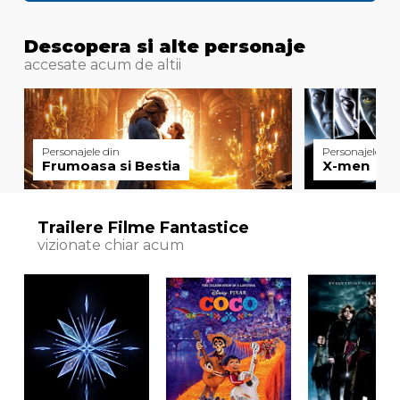
Descopera si alte personaje
accesate acum de altii
Personajele din
Personajele din
Frumoasa si Bestia
X-men
Trailere Filme Fantastice
vizionate chiar acum