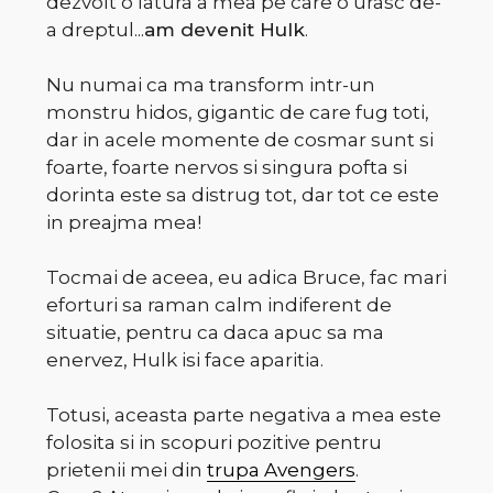
dezvolt o latura a mea pe care o urasc de-
a dreptul...
am devenit Hulk
.
Nu numai ca ma transform intr-un
monstru hidos, gigantic de care fug toti,
dar in acele momente de cosmar sunt si
foarte, foarte nervos si singura pofta si
dorinta este sa distrug tot, dar tot ce este
in preajma mea!
Tocmai de aceea, eu adica Bruce, fac mari
eforturi sa raman calm indiferent de
situatie, pentru ca daca apuc sa ma
enervez, Hulk isi face aparitia.
Totusi, aceasta parte negativa a mea este
folosita si in scopuri pozitive pentru
prietenii mei din
trupa Avengers
.