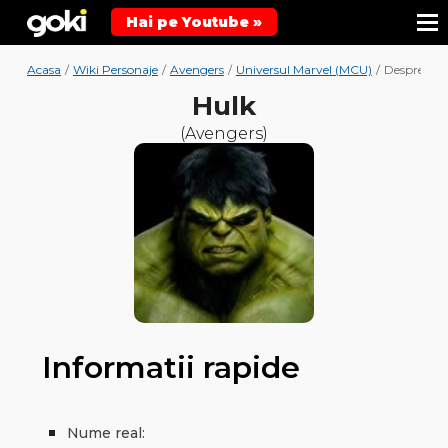
Hai pe Youtube »
Acasa
/
Wiki Personaje
/
Avengers
/
Universul Marvel (MCU)
/
Despre Hul
Hulk
(Avengers)
Informatii rapide
Nume real: