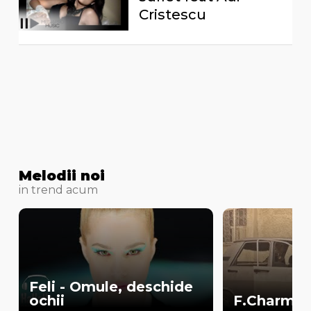
Cristescu
Melodii noi
in trend acum
Feli - Omule, deschide
ochii
F.Charm - 