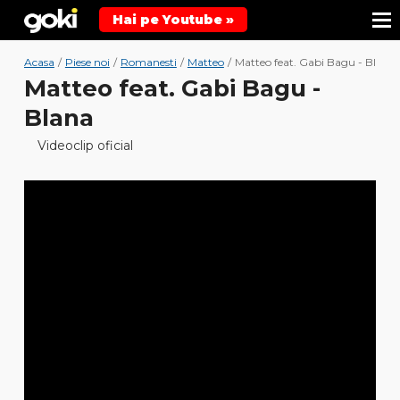
Hai pe Youtube »
Acasa
/
Piese noi
/
Romanesti
/
Matteo
/
Matteo feat. Gabi Bagu - Blana
Matteo feat. Gabi Bagu -
Blana
Videoclip oficial