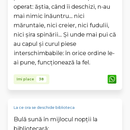
operat: ăştia, când îi deschizi, n-au
mai nimic înăuntru... nici
măruntaie, nici creier, nici fudulii,
nici şira spinării... Şi unde mai pui că
au capul şi curul piese
interschimbabile: în orice ordine le-
ai pune, funcţionează la fel.
Imi place
38
La ce ora se deschide biblioteca
Bulă sună în mijlocul nopții la
bibliotecară: