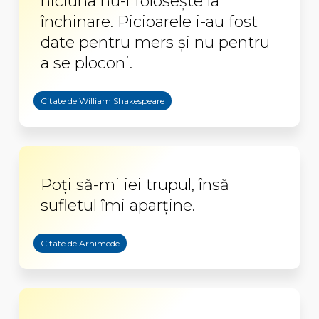
niciuna nu-i foloseşte la
închinare. Picioarele i-au fost
date pentru mers şi nu pentru
a se ploconi.
Citate de William Shakespeare
Poţi să-mi iei trupul, însă
sufletul îmi aparţine.
Citate de Arhimede