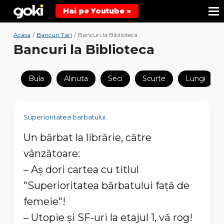
Hai pe Youtube »
Acasa
/
Bancuri Tari
/
Bancuri la Biblioteca
Bancuri la Biblioteca
Bula
Alinuta
Seci
Scurte
Lungi
Superioritatea barbatului
Un bărbat la librărie, către
vânzătoare:
– Aș dori cartea cu titlul
"Superioritatea bărbatului față de
femeie"!
– Utopie și SF-uri la etajul 1, vă rog!