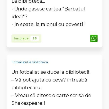
La biblioteca...
- Unde gasesc cartea "Barbatul
ideal"?
- In spate, la raionul cu povesti!
Imi place
28
Fotbalistul la biblioteca
Un fotbalist
se
duce
la
bibliotecă
.
–
Vă
pot
ajuta
cu ceva?
întreabă
bibliotecarul.
– Vreau
să
citesc o carte
scrisă
de
Shakespeare !