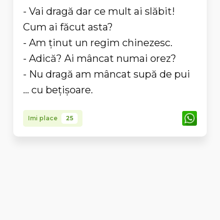
- Vai dragă dar ce mult ai slăbit!
Cum ai făcut asta?
- Am ținut un regim chinezesc.
- Adică? Ai mâncat numai orez?
- Nu dragă am mâncat supă de pui
... cu bețișoare.
Imi place
25