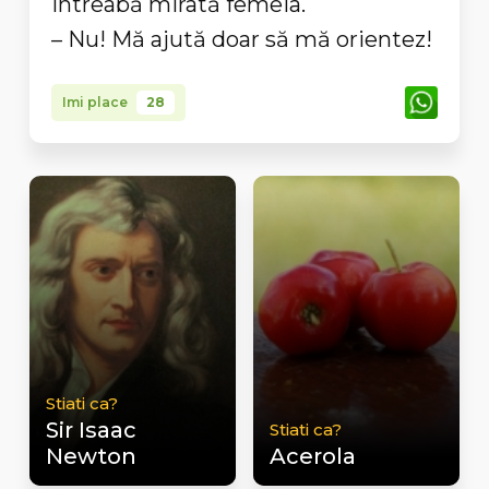
Întreabă mirată femeia.
– Nu! Mă ajută doar să mă orientez!
Imi place
28
Stiati ca?
Sir Isaac
Stiati ca?
Newton
Acerola