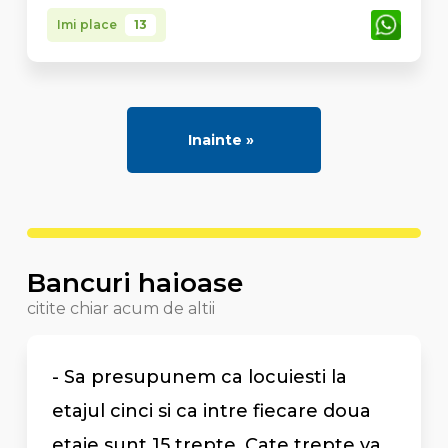
Imi place
13
Inainte »
Bancuri haioase
citite chiar acum de altii
- Sa presupunem ca locuiesti la
etajul cinci si ca intre fiecare doua
etaje sunt 15 trepte. Cate trepte va