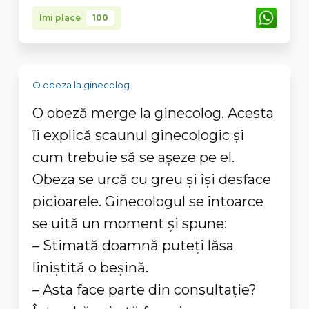
Imi place
100
O obeza la ginecolog
O obeză merge la ginecolog. Acesta
îi explică scaunul ginecologic şi
cum trebuie să se aşeze pe el.
Obeza se urcă cu greu şi îşi desface
picioarele. Ginecologul se întoarce
se uită un moment şi spune:
– Stimată doamnă puteţi lăsa
liniştită o beşină.
– Asta face parte din consultaţie?