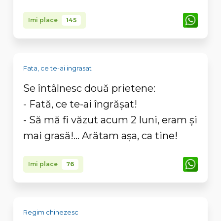
Imi place
145
Fata, ce te-ai ingrasat
Se întâlnesc două prietene:
- Fată, ce te-ai îngrăşat!
- Să mă fi văzut acum 2 luni, eram şi
mai grasă!... Arătam aşa, ca tine!
Imi place
76
Regim chinezesc