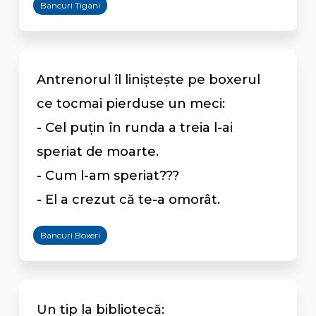
Bancuri Tigani
Antrenorul îl liniștește pe boxerul
ce tocmai pierduse un meci:
- Cel puțin în runda a treia l-ai
speriat de moarte.
- Cum l-am speriat???
- El a crezut că te-a omorât.
Bancuri Boxeri
Un tip la bibliotecă: