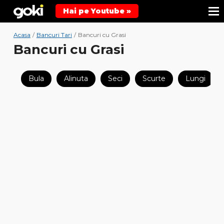
Hai pe Youtube »
Acasa
/
Bancuri Tari
/
Bancuri cu Grasi
Bancuri cu Grasi
Bula
Alinuta
Seci
Scurte
Lungi