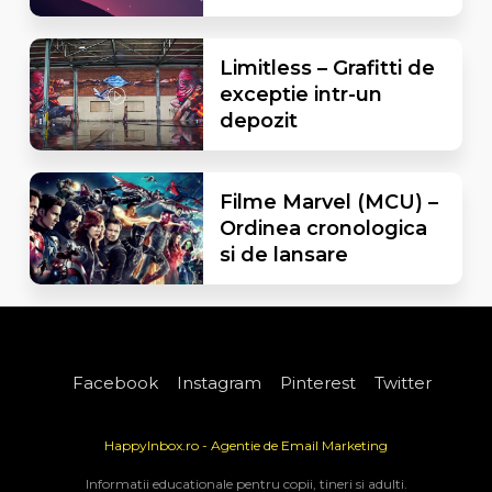
Limitless – Grafitti de
exceptie intr-un
depozit
Filme Marvel (MCU) –
Ordinea cronologica
si de lansare
Facebook
Instagram
Pinterest
Twitter
HappyInbox.ro - Agentie de Email Marketing
Informatii educationale pentru copii, tineri si adulti.