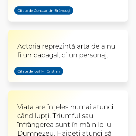
Citate de Constantin Brâncuși
Actoria reprezintă arta de a nu
fi un papagal, ci un personaj.
Citate de Iosif M. Cristian
Viața are înțeles numai atunci
când lupți. Triumful sau
înfrângerea sunt în mâinile lui
Dumnezeu. Haideți atunci să