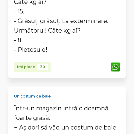
Câte kg ai?
- 15.
- Grăsuţ, grăsuţ. La exterminare.
Următorul! Câte kg ai?
- 8.
- Pletosule!
Imi place
30
Un costum de baie
Într-un magazin intră o doamnă
foarte grasă:
− Aş dori să văd un costum de baie