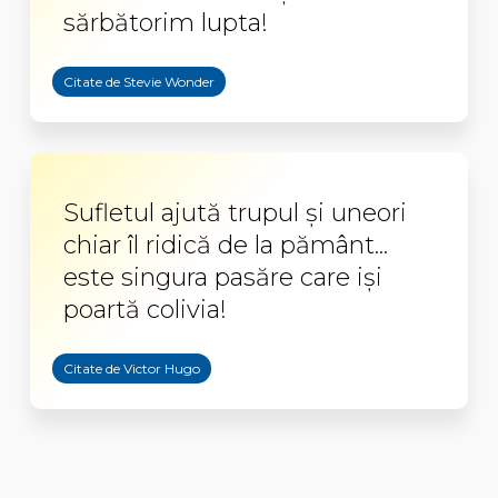
sărbătorim lupta!
Citate de Stevie Wonder
Sufletul ajută trupul şi uneori
chiar îl ridică de la pământ...
este singura pasăre care işi
poartă colivia!
Citate de Victor Hugo