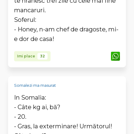
te hranesc trei zile cu cele mai fine
mancaruri.
Soferul:
- Honey, n-am chef de dragoste, mi-
e dor de casa!
Imi place
32
Somalezi ma masurat
In Somalia:
- Câte kg ai, bă?
- 20.
- Gras, la exterminare! Următorul!