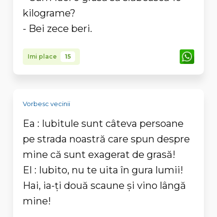
kilograme?
- Bei zece beri.
Imi place
15
Vorbesc vecinii
Ea : Iubitule sunt câteva persoane
pe strada noastră care spun despre
mine că sunt exagerat de grasă!
El : Iubito, nu te uita în gura lumii!
Hai, ia-ți două scaune și vino lângă
mine!