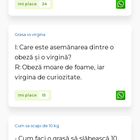
Imi place
24
Grasa vs virgina
I: Care este asemănarea dintre o
obeză și o virgină?
R: Obeză moare de foame, iar
virgina de curiozitate.
Imi place
15
Cum sa scapi de 10 kg
- Cum faci o grasă să slăbească 10