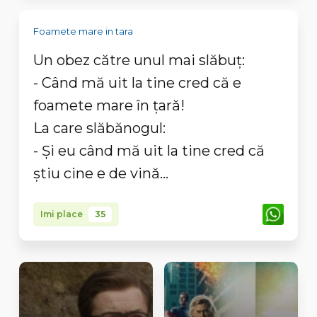
Foamete mare in tara
Un obez către unul mai slăbuţ:
- Când mă uit la tine cred că e
foamete mare în ţară!
La care slăbănogul:
- Şi eu când mă uit la tine cred că
ştiu cine e de vină...
Imi place
35