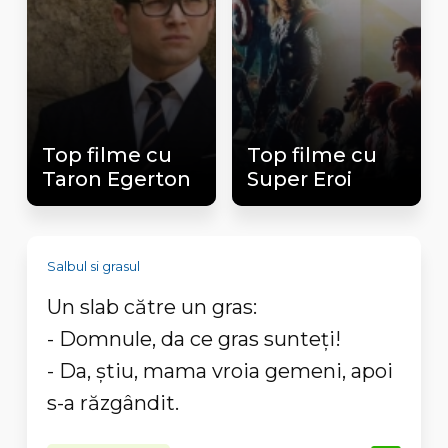
Top filme cu
Top filme cu
Taron Egerton
Super Eroi
Salbul si grasul
Un slab către un gras:
- Domnule, da ce gras sunteți!
- Da, știu, mama vroia gemeni, apoi
s-a răzgândit.