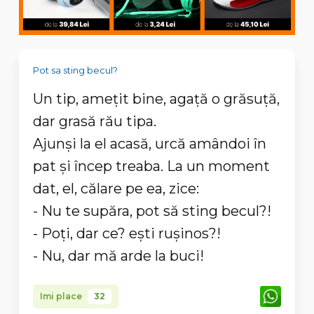
Pot sa sting becul?
Un tip, amețit bine, agață o grăsuță,
dar grasă rău tipa.
Ajunși la el acasă, urcă amândoi în
pat și încep treaba. La un moment
dat, el, călare pe ea, zice:
- Nu te supăra, pot să sting becul?!
- Poți, dar ce? ești rușinos?!
- Nu, dar mă arde la buci!
Imi place
32