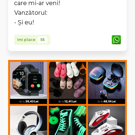
care mi-ar veni!
Vanzătorul:
- Şi eu!
Imi place
55