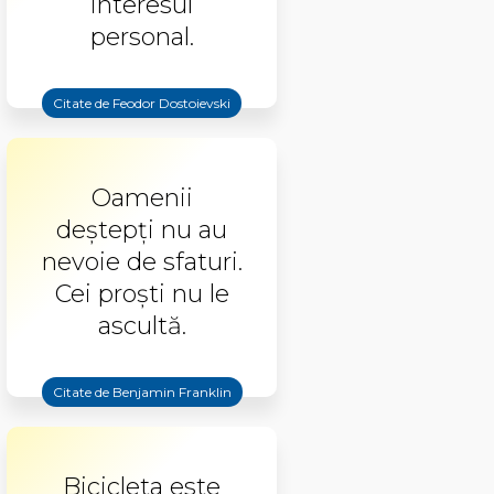
interesul
personal.
Citate de Feodor Dostoievski
Oamenii
deștepți nu au
nevoie de sfaturi.
Cei proști nu le
ascultă.
Citate de Benjamin Franklin
Bicicleta este