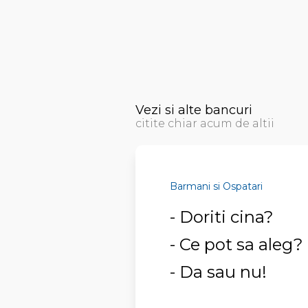
Vezi si alte bancuri
citite chiar acum de altii
Barmani si Ospatari
- Doriti cina?
- Ce pot sa aleg?
- Da sau nu!