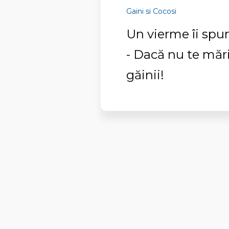
Gaini si Cocosi
Un vierme îi spun
- Dacă nu te mări
găinii!