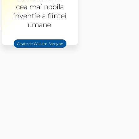
cea mai nobila
inventie a fiintei
umane.
Citate de William Saroyan