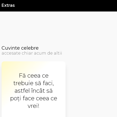
Extras
Cuvinte celebre
accesate chiar acum de altii
Fă ceea ce
trebuie să faci,
astfel încât să
poţi face ceea ce
vrei!