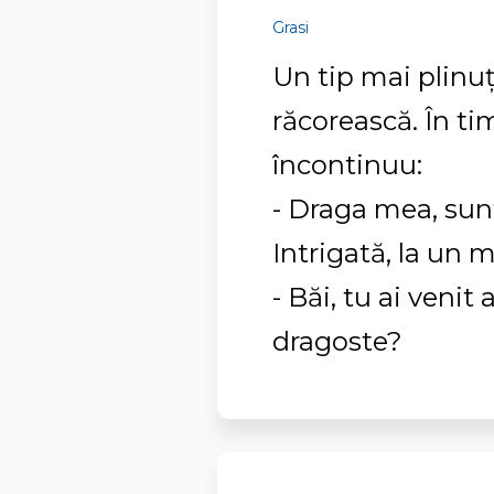
Grasi
Un tip mai plinuț
răcorească. În ti
încontinuu:
- Draga mea, sun
Intrigată, la un 
- Băi, tu ai venit 
dragoste?