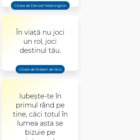
Citate de Denzel Washington
În viaţă nu joci
un rol, joci
destinul tău.
Citate de Robert de Niro
Iubește-te în
primul rând pe
tine, căci totul în
lumea asta se
bizuie pe