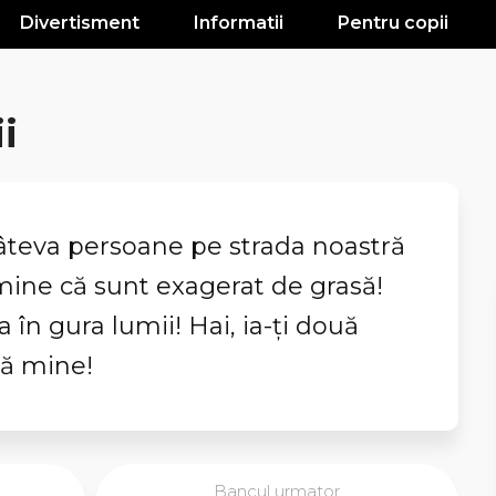
Divertisment
Informatii
Pentru copii
i
câteva persoane pe strada noastră
ine că sunt exagerat de grasă!
ta în gura lumii! Hai, ia-ți două
gă mine!
Bancul urmator