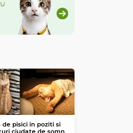
 de pisici in poziti si
curi ciudate de somn