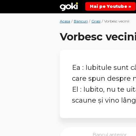
Hai pe Youtube »
Acasa
/
Bancuri
/
Grasi
/
Vorbesc vecinii
Vorbesc vecini
Ea : Iubitule sunt 
care spun despre m
El : Iubito, nu te ui
scaune și vino lân
Bancul anterior