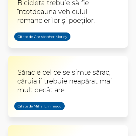
Bicicleta trebuie să fie
întotdeauna vehiculul
romancierilor și poeților.
Citate de Christopher Morley
Sărac e cel ce se simte sărac,
căruia îi trebuie neapărat mai
mult decât are.
Citate de Mihai Eminescu