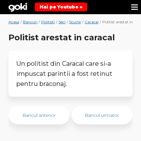
Hai pe Youtube »
Acasa
/
Bancuri
/
Politisti
/
Seci
/
Scurte
/
Caracal
/
Politist arestat in car
Politist arestat in caracal
Un politist din Caracal care si-a
impuscat parintii a fost retinut
pentru braconaj.
Bancul anterior
Bancul urmator