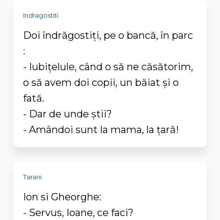
Indragostiti
Doi îndrăgostiți, pe o bancă, în parc
:
- Iubițelule, când o să ne căsătorim,
o să avem doi copii, un băiat și o
fată.
- Dar de unde știi?
- Amândoi sunt la mama, la țară!
Tarani
Ion si Gheorghe:
- Servus, Ioane, ce faci?