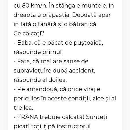
cu 80 km/h. În stânga e muntele, în
dreapta e prăpastia. Deodată apar
în față o tânără și o bătrânică.
Ce călcați?
- Baba, că e păcat de puștoaică,
răspunde primul.
- Fata, că mai are șanse de
supraviețuire după accident,
răspunde al doilea.
- Pe amandouă, că orice viraj e
periculos în aceste condiții, zice și al
treilea.
- FRÂNA trebuie călcată! Sunteți
picați toți, țipă instructorul