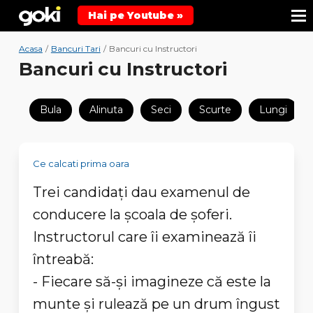
Hai pe Youtube »
Acasa
/
Bancuri Tari
/
Bancuri cu Instructori
Bancuri cu Instructori
Bula
Alinuta
Seci
Scurte
Lungi
Ce calcati prima oara
Trei candidați dau examenul de
conducere la școala de șoferi.
Instructorul care îi examinează îi
întreabă:
- Fiecare să-și imagineze că este la
munte și rulează pe un drum îngust