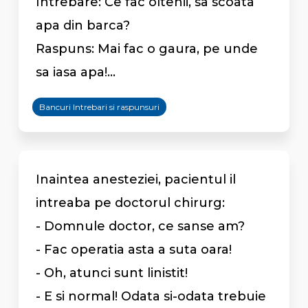
Intrebare: Ce fac oltenii, sa scoata
apa din barca?
Raspuns: Mai fac o gaura, pe unde
sa iasa apa!...
Bancuri Intrebari si raspunsuri
Inaintea anesteziei, pacientul il
intreaba pe doctorul chirurg:
- Domnule doctor, ce sanse am?
- Fac operatia asta a suta oara!
- Oh, atunci sunt linistit!
- E si normal! Odata si-odata trebuie