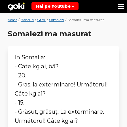
Hai pe Youtube »
Acasa
/
Bancuri
/
Grasi
/
Somalezi
/
Somalezi ma masurat
Somalezi ma masurat
In Somalia:
- Câte kg ai, bă?
- 20.
- Gras, la exterminare! Următorul!
Câte kg ai?
- 15.
- Grăsuţ, grăsuţ. La exterminare.
Următorul! Câte kg ai?