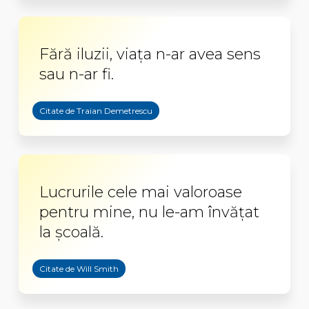
Fără iluzii, viaţa n-ar avea sens
sau n-ar fi.
Citate de Traian Demetrescu
Lucrurile cele mai valoroase
pentru mine, nu le-am învăţat
la şcoală.
Citate de Will Smith