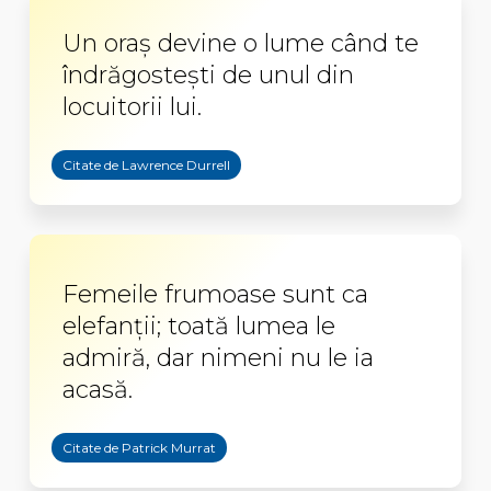
Un oraș devine o lume când te
îndrăgostești de unul din
locuitorii lui.
Citate de Lawrence Durrell
Femeile frumoase sunt ca
elefanţii; toată lumea le
admiră, dar nimeni nu le ia
acasă.
Citate de Patrick Murrat