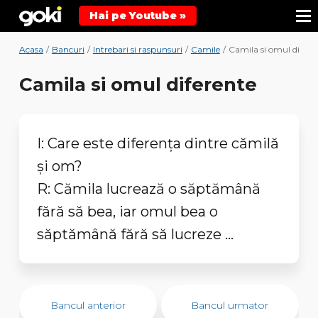
Hai pe Youtube »
Acasa
/
Bancuri
/
Intrebari si raspunsuri
/
Camile
/
Camila si omul difere
Camila si omul diferente
I: Care este diferența dintre cămilă
și om?
R: Cămila lucrează o săptămână
fără să bea, iar omul bea o
săptămână fără să lucreze ...
Bancul anterior
Bancul urmator