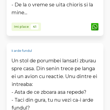
- De la o vreme se uita chioris si la
mine...
Imi place
41
Ii arde fundul
Un stol de porumbei lansati zburau
spre casa. Din senin trece pe langa
ei un avion cu reactie. Unu dintre ei
intreaba:
- Asta de ce zboara asa repede?
- Taci din gura, tu nu vezi ca-i arde
fundul?