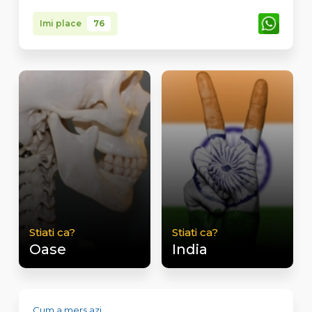
Imi place
76
Stiati ca?
Stiati ca?
Oase
India
Cum a mers azi