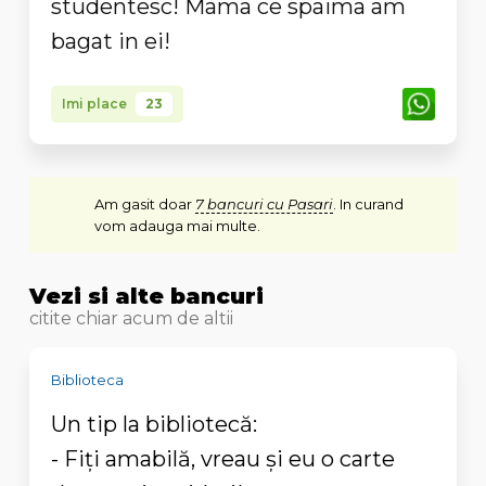
studentesc! Mama ce spaima am
bagat in ei!
Imi place
23
Am gasit doar
7 bancuri cu Pasari
. In curand
vom adauga mai multe.
Vezi si alte bancuri
citite chiar acum de altii
Biblioteca
Un tip la bibliotecă:
- Fiţi amabilă, vreau şi eu o carte