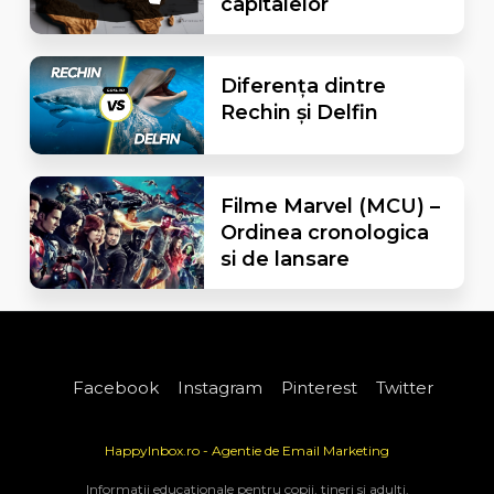
capitalelor
Diferența dintre
Rechin și Delfin
Filme Marvel (MCU) –
Ordinea cronologica
si de lansare
Facebook
Instagram
Pinterest
Twitter
HappyInbox.ro - Agentie de Email Marketing
Informatii educationale pentru copii, tineri si adulti.