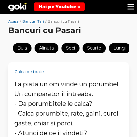
Hai pe Youtube »
Acasa
/
Bancuri Tari
/
Bancuri cu Pasari
Bancuri cu Pasari
Bula
Alinuta
Seci
Scurte
Lungi
Calca de toate
La piata un om vinde un porumbel.
Un cumparator il intreaba:
- Da porumbitele le calca?
- Calca porumbite, rate, gaini, curci,
gaste, chiar si porci.
- Atunci de ce il vindeti?