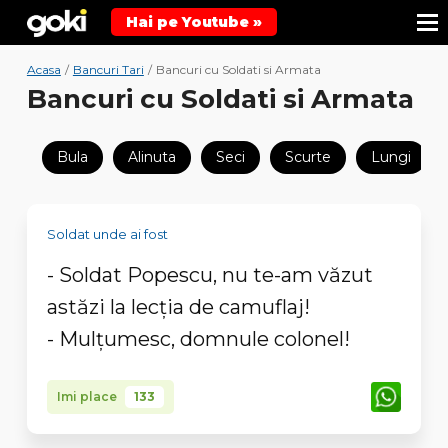
Hai pe Youtube »
Acasa
/
Bancuri Tari
/
Bancuri cu Soldati si Armata
Bancuri cu Soldati si Armata
Bula
Alinuta
Seci
Scurte
Lungi
Soldat unde ai fost
- Soldat Popescu, nu te-am văzut
astăzi la lecţia de camuflaj!
- Mulţumesc, domnule colonel!
Imi place
133