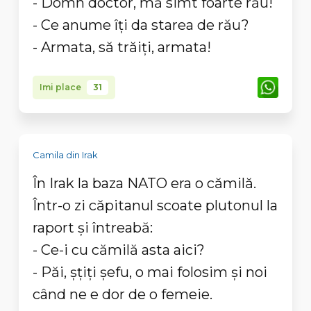
- Domn doctor, mă simt foarte rău!
- Ce anume îți da starea de rău?
- Armata, să trăiți, armata!
Imi place
31
Camila din Irak
În Irak la baza NATO era o cămilă.
Într-o zi căpitanul scoate plutonul la
raport și întreabă:
- Ce-i cu cămilă asta aici?
- Păi, șțiți șefu, o mai folosim și noi
când ne e dor de o femeie.