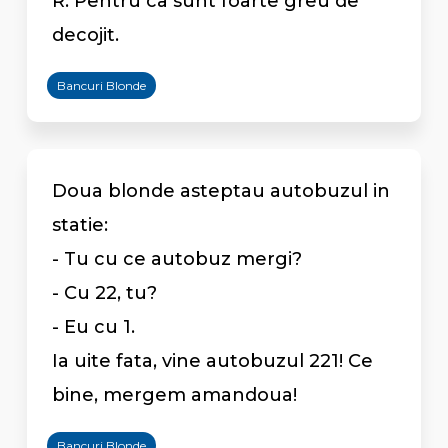
R: Pentru ca sunt foarte greu de
decojit.
Bancuri Blonde
Doua blonde asteptau autobuzul in
statie:
- Tu cu ce autobuz mergi?
- Cu 22, tu?
- Eu cu 1.
Ia uite fata, vine autobuzul 221! Ce
bine, mergem amandoua!
Bancuri Blonde