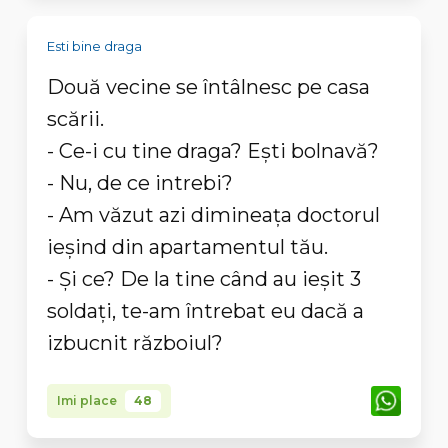
Esti bine draga
Două vecine se întâlnesc pe casa
scării.
- Ce-i cu tine draga? Ești bolnavă?
- Nu, de ce intrebi?
- Am văzut azi dimineața doctorul
ieșind din apartamentul tău.
- Și ce? De la tine când au ieșit 3
soldați, te-am întrebat eu dacă a
izbucnit războiul?
Imi place
48