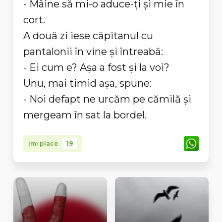
- Mâine să mi-o aduce-ți și mie în
cort.
A două zi iese căpitanul cu
pantalonii în vine și întreabă:
- Ei cum e? Așa a fost și la voi?
Unu, mai timid așa, spune:
- Noi defapt ne urcăm pe cămilă și
mergeam în sat la bordel.
Imi place
19