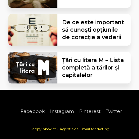
De ce este important
să cunoști opțiunile
de corecție a vederii
Țări cu litera M – Lista
completă a țărilor și
capitalelor
Facebook
Instagram
Pinterest
Twitter
HappyInbox.ro - Agentie de Email Marketing