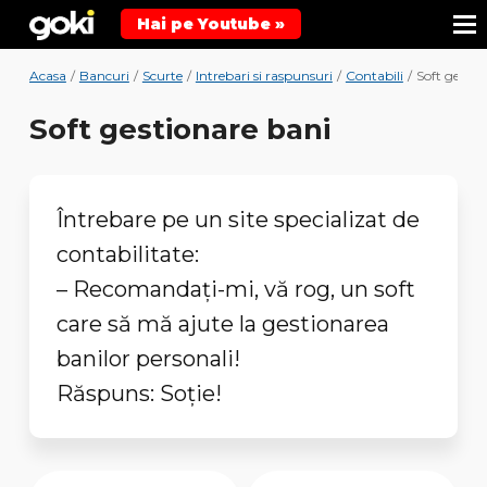
Hai pe Youtube »
Acasa
/
Bancuri
/
Scurte
/
Intrebari si raspunsuri
/
Contabili
/
Soft gestio
Soft gestionare bani
Întrebare pe un site specializat de
contabilitate:
– Recomandaţi-mi, vă rog, un soft
care să mă ajute la gestionarea
banilor personali!
Răspuns: Soţie!