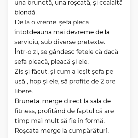
una brunetă, una roşcată, şi cealaltă
blondă.
De la o vreme, şefa pleca
întotdeauna mai devreme de la
serviciu, sub diverse pretexte.
Într-o zi, se gândesc fetele că dacă
şefa pleacă, pleacă şi ele.
Zis şi făcut, şi cum a ieşit şefa pe
uşă , hop şi ele, să profite de 2 ore
libere.
Bruneta, merge direct la sala de
fitness, profitând de faptul că are
timp mai mult să fie în formă.
Roşcata merge la cumpărături.