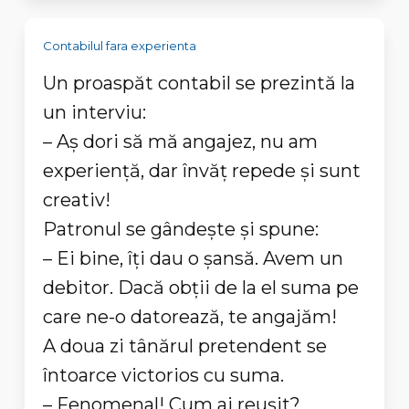
Contabilul fara experienta
Un proaspăt contabil se prezintă la
un interviu:
– Aş dori să mă angajez, nu am
experienţă, dar învăţ repede şi sunt
creativ!
Patronul se gândeşte şi spune:
– Ei bine, îţi dau o şansă. Avem un
debitor. Dacă obţii de la el suma pe
care ne-o datorează, te angajăm!
A doua zi tânărul pretendent se
întoarce victorios cu suma.
– Fenomenal! Cum ai reuşit?