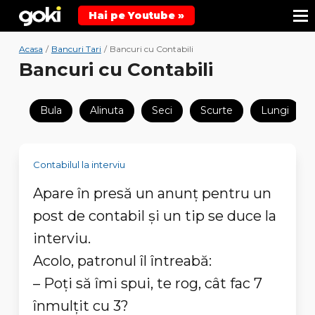
Hai pe Youtube »
Acasa
/
Bancuri Tari
/
Bancuri cu Contabili
Bancuri cu Contabili
Bula
Alinuta
Seci
Scurte
Lungi
Contabilul la interviu
Apare în presă un anunţ pentru un
post de contabil şi un tip se duce la
interviu.
Acolo, patronul îl întreabă:
– Poţi să îmi spui, te rog, cât fac 7
înmulţit cu 3?