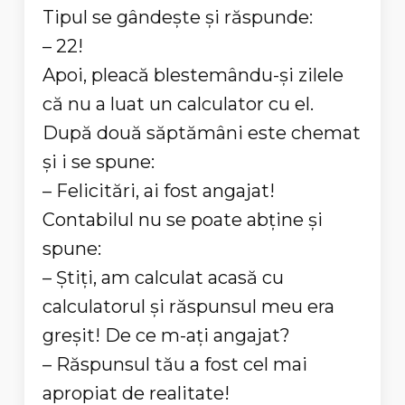
Tipul se gândeşte şi răspunde:
– 22!
Apoi, pleacă blestemându-şi zilele
că nu a luat un calculator cu el.
După două săptămâni este chemat
şi i se spune:
– Felicitări, ai fost angajat!
Contabilul nu se poate abţine şi
spune:
– Ştiţi, am calculat acasă cu
calculatorul şi răspunsul meu era
greşit! De ce m-aţi angajat?
– Răspunsul tău a fost cel mai
apropiat de realitate!