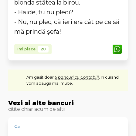
blonda stătea la birou.
- Haide, tu nu pleci?
- Nu, nu plec, că ieri era cât pe ce să
mă prindă şefa!
Imi place
20
Am gasit doar
6 bancuri cu Contabili
. In curand
vom adauga mai multe.
Vezi si alte bancuri
citite chiar acum de altii
Cai