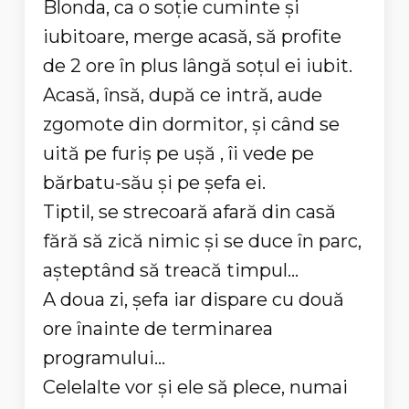
Blonda, ca o soţie cuminte şi
iubitoare, merge acasă, să profite
de 2 ore în plus lângă soţul ei iubit.
Acasă, însă, după ce intră, aude
zgomote din dormitor, şi când se
uită pe furiş pe uşă , îi vede pe
bărbatu-său şi pe şefa ei.
Tiptil, se strecoară afară din casă
fără să zică nimic şi se duce în parc,
aşteptând să treacă timpul...
A doua zi, şefa iar dispare cu două
ore înainte de terminarea
programului...
Celelalte vor şi ele să plece, numai