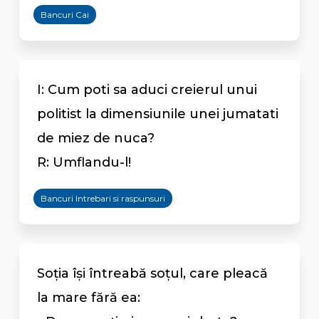
Bancuri Cai
I: Cum poti sa aduci creierul unui
politist la dimensiunile unei jumatati
de miez de nuca?
R: Umflandu-l!
Bancuri Intrebari si raspunsuri
Soţia îşi întreabă soţul, care pleacă
la mare fără ea: