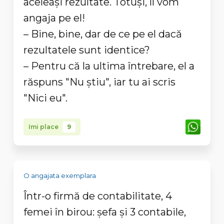
aceleaşi rezultate. Totuşi, îl vom
angaja pe el!
– Bine, bine, dar de ce pe el dacă
rezultatele sunt identice?
– Pentru că la ultima întrebare, el a
răspuns "Nu ştiu", iar tu ai scris
"Nici eu".
Imi place
9
O angajata exemplara
Într-o firmă de contabilitate, 4
femei în birou: şefa şi 3 contabile,