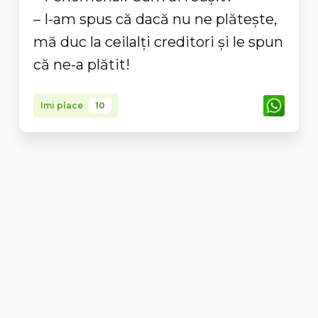
– I-am spus că dacă nu ne plăteşte,
mă duc la ceilalţi creditori şi le spun
că ne-a plătit!
Imi place
10