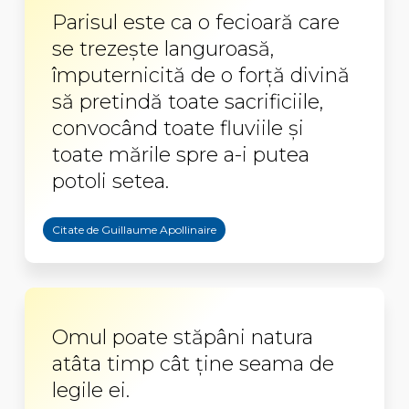
Parisul este ca o fecioară care
se trezeşte languroasă,
împuternicită de o forţă divină
să pretindă toate sacrificiile,
convocând toate fluviile şi
toate mările spre a-i putea
potoli setea.
Citate de Guillaume Apollinaire
Omul poate stăpâni natura
atâta timp cât ține seama de
legile ei.