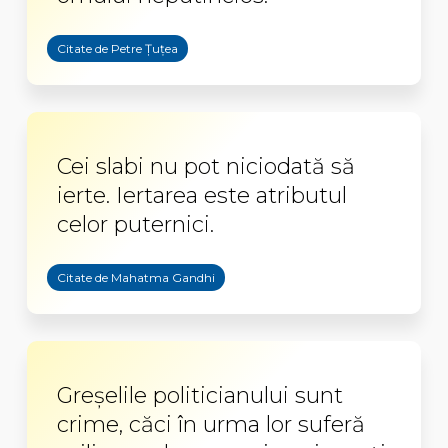
Citate de Petre Țuțea
Cei slabi nu pot niciodată să
ierte. Iertarea este atributul
celor puternici.
Citate de Mahatma Gandhi
Greşelile politicianului sunt
crime, căci în urma lor suferă