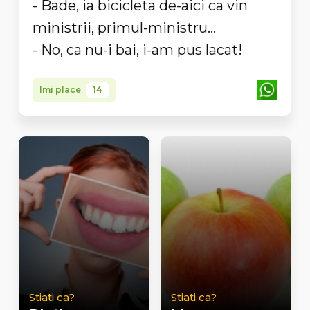
- Bade, ia bicicleta de-aici ca vin
ministrii, primul-ministru...
- No, ca nu-i bai, i-am pus lacat!
Imi place
14
Stiati ca?
Stiati ca?