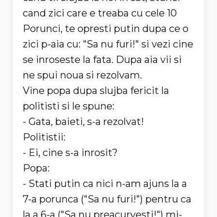
cand zici care e treaba cu cele 10
Porunci, te opresti putin dupa ce o
zici p-aia cu: "Sa nu furi!" si vezi cine
se inroseste la fata. Dupa aia vii si
ne spui noua si rezolvam.
Vine popa dupa slujba fericit la
politisti si le spune:
- Gata, baieti, s-a rezolvat!
Politistii:
- Ei, cine s-a inrosit?
Popa:
- Stati putin ca nici n-am ajuns la a
7-a porunca ("Sa nu furi!") pentru ca
la a 6-a ("Sa nu preacurvesti!") mi-