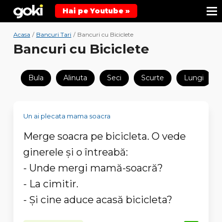
Hai pe Youtube »
Acasa
/
Bancuri Tari
/
Bancuri cu Biciclete
Bancuri cu Biciclete
Bula
Alinuta
Seci
Scurte
Lungi
Un ai plecata mama soacra
Merge soacra pe bicicleta. O vede
ginerele și o întreabă:
- Unde mergi mamă-soacră?
- La cimitir.
- Și cine aduce acasă bicicleta?