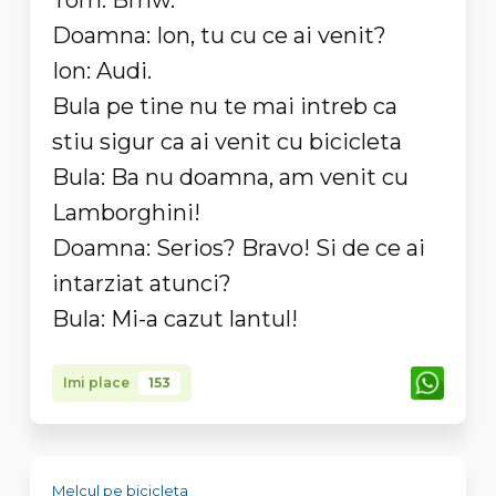
Tom: Bmw.
Doamna: Ion, tu cu ce ai venit?
Ion: Audi.
Bula pe tine nu te mai intreb ca
stiu sigur ca ai venit cu bicicleta
Bula: Ba nu doamna, am venit cu
Lamborghini!
Doamna: Serios? Bravo! Si de ce ai
intarziat atunci?
Bula: Mi-a cazut lantul!
Imi place
153
Melcul pe bicicleta