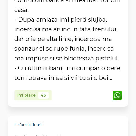
contul din banca si mi-a luat tot din
casa.
- Dupa-amiaza imi pierd slujba,
incerc sa ma arunc in fata trenului,
dar o ia pe alta linie, incerc sa ma
spanzur si se rupe funia, incerc sa
ma impusc si se blocheaza pistolul.
- Cu ultimii bani, imi cumpar o bere,
torn otrava in ea si vii tu si o bei…
Imi place
43
E sfarsitul lumii