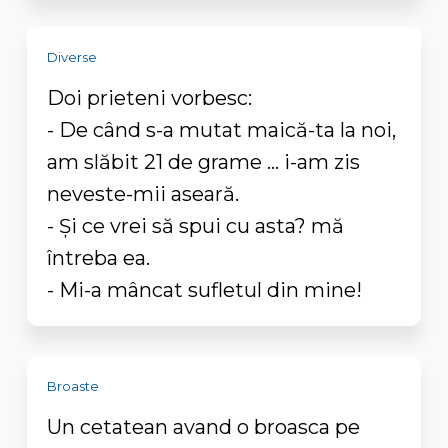
Diverse
Doi prieteni vorbesc:
- De când s-a mutat maică-ta la noi,
am slăbit 21 de grame ... i-am zis
neveste-mii aseară.
- Și ce vrei să spui cu asta? mă
întreba ea.
- Mi-a mâncat sufletul din mine!
Broaste
Un cetatean avand o broasca pe