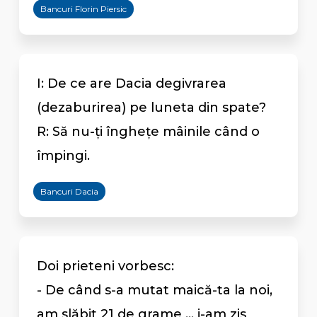
Bancuri Florin Piersic
I: De ce are Dacia degivrarea
(dezaburirea) pe luneta din spate?
R: Să nu-ți înghețe mâinile când o
împingi.
Bancuri Dacia
Doi prieteni vorbesc:
- De când s-a mutat maică-ta la noi,
am slăbit 21 de grame ... i-am zis