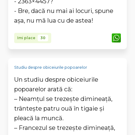
- 2363×4457?
- Bre, dacă nu mai ai locuri, spune
aşa, nu mă lua cu de astea!
Imi place
30
Studiu despre obiceiurile popoarelor
Un studiu despre obiceiurile
popoarelor arată că:
– Neamţul se trezeşte dimineaţă,
trânteşte patru ouă în tigaie şi
pleacă la muncă.
– Francezul se trezeşte dimineaţă,