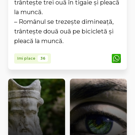
trânteşte trei ouă în tigaie şi pleacă
la muncă.
– Românul se trezeşte dimineaţă,
trânteşte două ouă pe bicicletă şi
pleacă la muncă.
Imi place
36