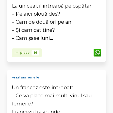
La un ceai, îl întreabă pe ospătar.
– Pe aici plouă des?
– Cam de două ori pe an.
– Și cam cât ține?
– Cam șase luni…
Imi place
16
Vinul sau femeile
Un francez este intrebat:
– Ce va place mai mult, vinul sau
femeile?
Francezul raspunde: