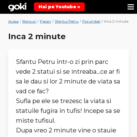
Hai pe Youtube »
Acasa
/
Bancuri
/
Pasari
/
Sfantul Petru
/
Porumbei
/
Inca 2 minute
Inca 2 minute
Sfantu Petru intr-o zi prin parc
vede 2 statui si se intreaba...ce ar fi
sa le dau si lor 2 minute de viata sa
vad ce fac?
Sufla pe ele se trezesc la viata si
statuile fugira in tufis! Incepe sa se
miste tufisul.
Dupa vreo 2 minute vine o stauie