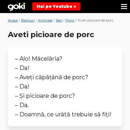
Hai pe Youtube »
Acasa
/
Bancuri
/
Animale
/
Seci
/
Porci
/
Aveti picioare de porc
Aveti picioare de porc
– Alo! Măcelăria?
– Da!
– Aveţi căpăţână de porc?
– Da!
– Şi picioare de porc?
– Da.
– Doamnă, ce urâtă trebuie să fiţi!