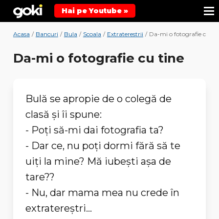
Hai pe Youtube »
Acasa
/
Bancuri
/
Bula
/
Scoala
/
Extraterestrii
/
Da-mi o fotografie cu ti
Da-mi o fotografie cu tine
Bulă se apropie de o colegă de
clasă şi îi spune:
- Poţi să-mi dai fotografia ta?
- Dar ce, nu poţi dormi fără să te
uiţi la mine? Mă iubeşti aşa de
tare??
- Nu, dar mama mea nu crede în
extratereştri...