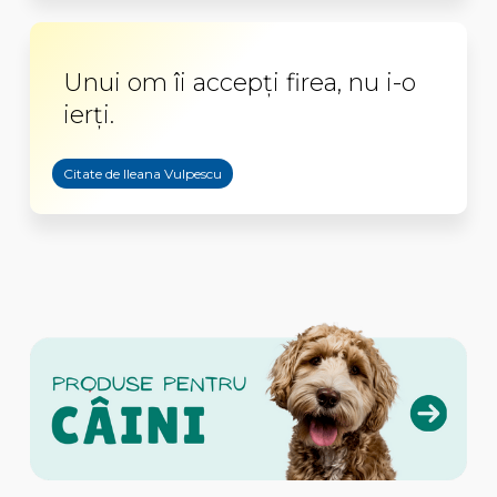
Unui om îi accepți firea, nu i-o
ierți.
Citate de Ileana Vulpescu