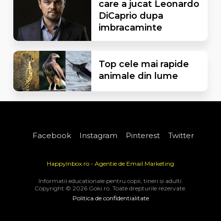
care a jucat Leonardo
DiCaprio dupa
imbracaminte
Top cele mai rapide
animale din lume
Facebook
Instagram
Pinterest
Twitter
HappyInbox.ro - Agentie de Email Marketing
Informatii educationale pentru copii, tineri si adulti.
Copyright © 2026 Goki.ro. Toate drepturile rezervate.
Politica de confidentialitate