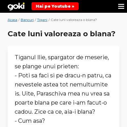
Hai pe Youtube »
Acasa
/
Bancuri
/
Tigani
/
Cate luni valoreaza o blana?
Cate luni valoreaza o blana?
Tiganul Ilie, spargator de meserie,
se plange unui prieten:
- Poti sa faci si pe dracu-n patru, ca
nevestele astea tot nemultumite
is. Uite, Paraschiva mea nu vrea sa
poarte blana pe care i-am facut-o
cadou. Zice ca ce, aia-i blana?
- Cum asa?