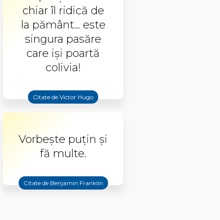
chiar îl ridică de
la pământ... este
singura pasăre
care işi poartă
colivia!
Citate de Victor Hugo
Vorbește puțin și
fă multe.
Citate de Benjamin Franklin