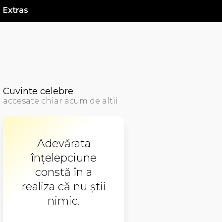
Extras
Cuvinte celebre
accesate chiar acum de altii
Adevărata
înţelepciune
constă în a
realiza că nu ştii
nimic.