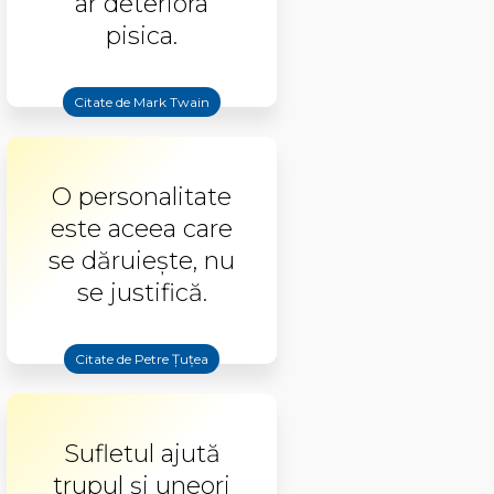
ar deteriora
pisica.
Citate de Mark Twain
O personalitate
este aceea care
se dăruiește, nu
se justifică.
Citate de Petre Țuțea
Sufletul ajută
trupul şi uneori