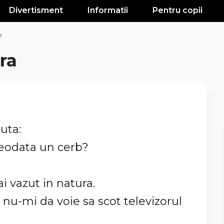
Divertisment
Informatii
Pentru copii
a
ra
uta:
reodata un cerb?
ai vazut in natura.
 nu-mi da voie sa scot televizorul