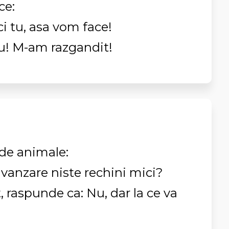
ce:
ci tu, asa vom face!
iu! M-am razgandit!
de animale:
vanzare niste rechini mici?
, raspunde ca: Nu, dar la ce va