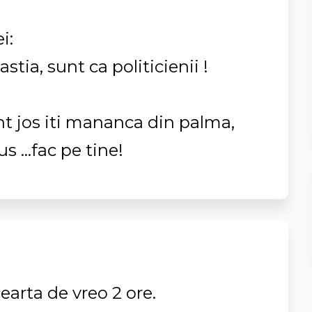
i:
stia, sunt ca politicienii !
nt jos iti mananca din palma,
 ...fac pe tine!
cearta de vreo 2 ore.