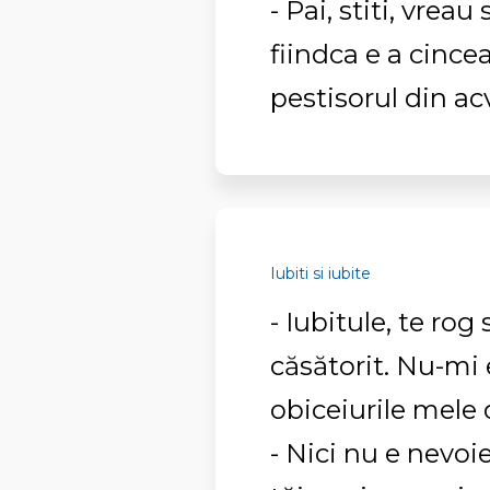
- Pai, stiti, vrea
fiindca e a cinc
pestisorul din ac
Iubiti si iubite
- Iubitule, te ro
căsătorit. Nu-mi
obiceiurile mele 
- Nici nu e nevoie