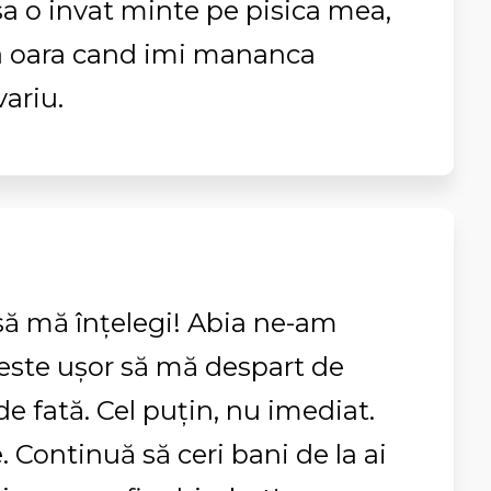
u sa o invat minte pe pisica mea,
ea oara cand imi mananca
variu.
g să mă înţelegi! Abia ne-am
 este uşor să mă despart de
de fată. Cel puţin, nu imediat.
. Continuă să ceri bani de la ai