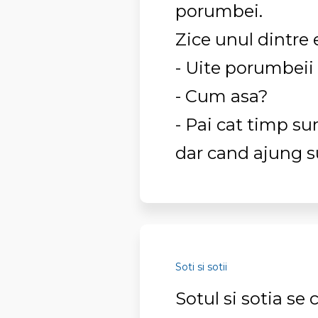
porumbei.
Zice unul dintre e
- Uite porumbeii a
- Cum asa?
- Pai cat timp su
dar cand ajung sus
Soti si sotii
Sotul si sotia se 