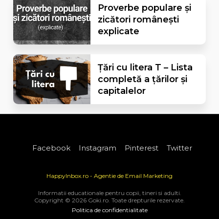
Proverbe populare și
zicători românești
explicate
Țări cu litera T – Lista
completă a țărilor și
capitalelor
Facebook
Instagram
Pinterest
Twitter
HappyInbox.ro - Agentie de Email Marketing
Informatii educationale pentru copii, tineri si adulti.
Copyright © 2026 Goki.ro. Toate drepturile rezervate.
Politica de confidentialitate