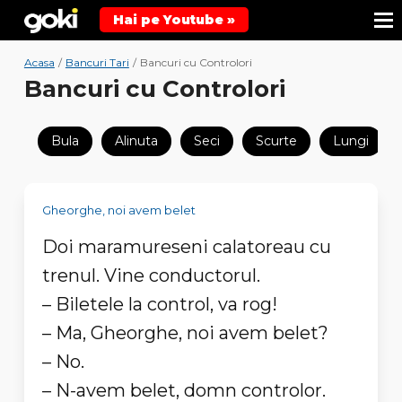
Hai pe Youtube »
Acasa
/
Bancuri Tari
/
Bancuri cu Controlori
Bancuri cu Controlori
Bula
Alinuta
Seci
Scurte
Lungi
Gheorghe, noi avem belet
Doi maramureseni calatoreau cu
trenul. Vine conductorul.
– Biletele la control, va rog!
– Ma, Gheorghe, noi avem belet?
– No.
– N-avem belet, domn controlor.