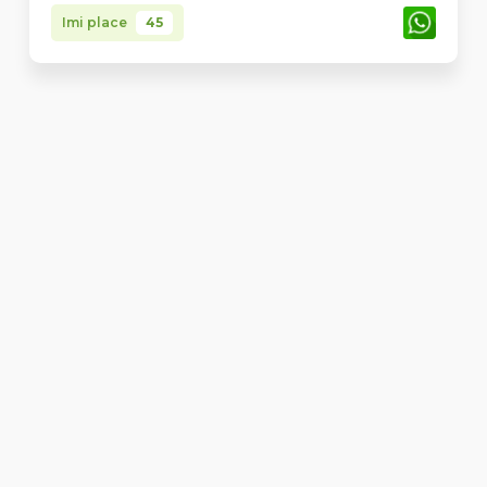
Imi place
45