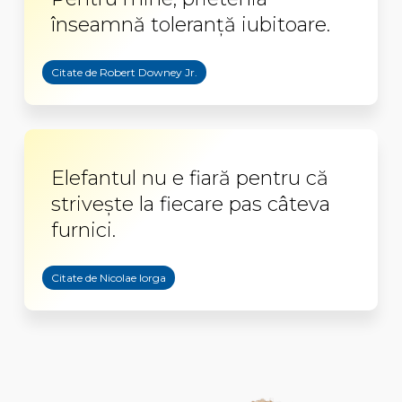
înseamnă toleranţă iubitoare.
Citate de Robert Downey Jr.
Elefantul nu e fiară pentru că
striveşte la fiecare pas câteva
furnici.
Citate de Nicolae Iorga