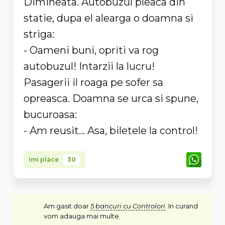
Dimineata. Autobuzul pleaca din
statie, dupa el alearga o doamna si
striga:
- Oameni buni, opriti va rog
autobuzul! Intarzii la lucru!
Pasagerii il roaga pe sofer sa
opreasca. Doamna se urca si spune,
bucuroasa:
- Am reusit... Asa, biletele la control!
Imi place
30
Am gasit doar
5 bancuri cu Controlori
. In curand
vom adauga mai multe.