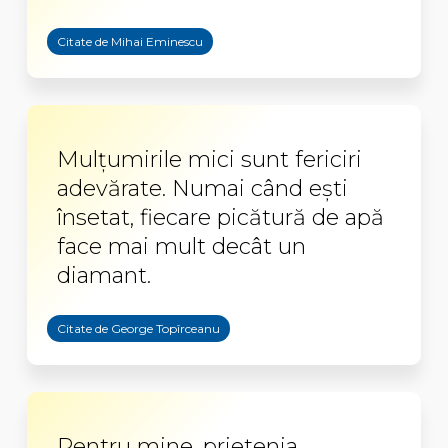
Citate de Mihai Eminescu
Mulţumirile mici sunt fericiri
adevărate. Numai când eşti
însetat, fiecare picătură de apă
face mai mult decât un
diamant.
Citate de George Topîrceanu
Pentru mine, prietenia