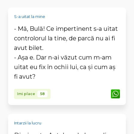
S-a uitat la mine
- Mă, Bulă! Ce impertinent s-a uitat
controlorul la tine, de parcă nu ai fi
avut bilet.
- Așa e. Dar n-ai văzut cum m-am
uitat eu fix în ochii lui, ca şi cum aș
fi avut?
Imi place
58
Intarzii la lucru