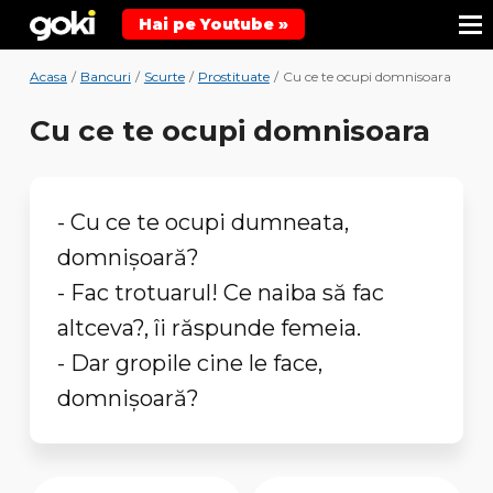
Hai pe Youtube »
Acasa
/
Bancuri
/
Scurte
/
Prostituate
/
Cu ce te ocupi domnisoara
Cu ce te ocupi domnisoara
- Cu ce te ocupi dumneata,
domnișoară?
- Fac trotuarul! Ce naiba să fac
altceva?, îi răspunde femeia.
- Dar gropile cine le face,
domnișoară?