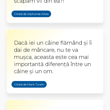
scăpăm vii din ea?!
Citate de Alphonse Allais
Dacă iei un câine flămând şi îi
dai de mâncare, nu te va
muşca, aceasta este cea mai
importantă diferenţă între un
câine şi un om.
Citate de Mark Twain