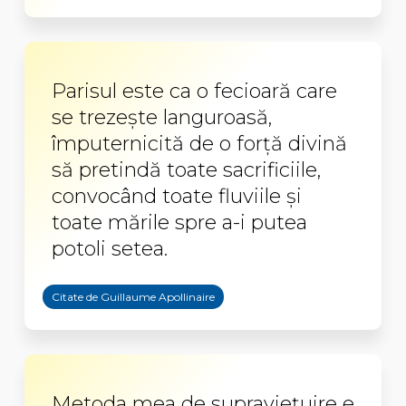
Parisul este ca o fecioară care
se trezeşte languroasă,
împuternicită de o forţă divină
să pretindă toate sacrificiile,
convocând toate fluviile şi
toate mările spre a-i putea
potoli setea.
Citate de Guillaume Apollinaire
Metoda mea de supravieţuire e