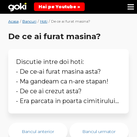
Hai pe Youtube »
Acasa
/
Bancuri
/
Hoti
/
De ce ai furat masina?
De ce ai furat masina?
Discutie intre doi hoti:
- De ce-ai furat masina asta?
- Ma gandeam ca n-are stapan!
- De ce ai crezut asta?
- Era parcata in poarta cimitirului...
Bancul anterior
Bancul urmator