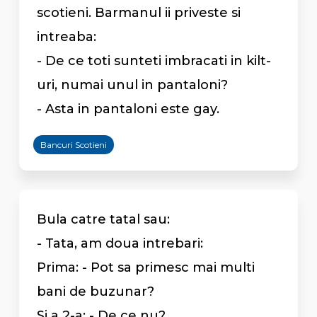
scotieni. Barmanul ii priveste si
intreaba:
- De ce toti sunteti imbracati in kilt-
uri, numai unul in pantaloni?
- Asta in pantaloni este gay.
Bancuri Scotieni
Bula catre tatal sau:
- Tata, am doua intrebari:
Prima: - Pot sa primesc mai multi
bani de buzunar?
Si a 2-a: - De ce nu?