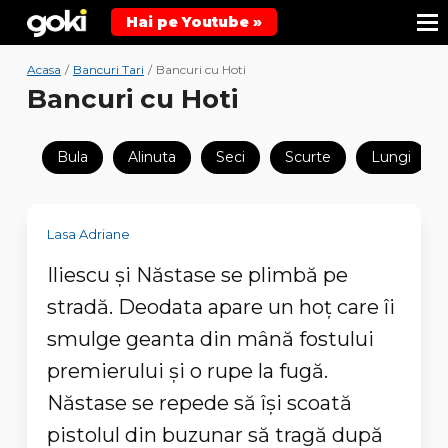
Hai pe Youtube »
Acasa
/
Bancuri Tari
/
Bancuri cu Hoti
Bancuri cu Hoti
Bula
Alinuta
Seci
Scurte
Lungi
Lasa Adriane
Iliescu şi Năstase se plimbă pe
stradă. Deodata apare un hoţ care îi
smulge geanta din mână fostului
premierului şi o rupe la fugă.
Năstase se repede să îşi scoată
pistolul din buzunar să tragă după