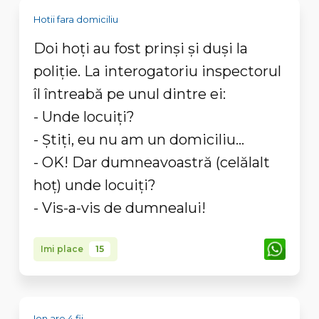
Hotii fara domiciliu
Doi hoți au fost prinși și duși la
poliție. La interogatoriu inspectorul
îl întreabă pe unul dintre ei:
- Unde locuiți?
- Știți, eu nu am un domiciliu...
- OK! Dar dumneavoastră (celălalt
hoț) unde locuiți?
- Vis-a-vis de dumnealui!
Imi place
15
Ion are 4 fii