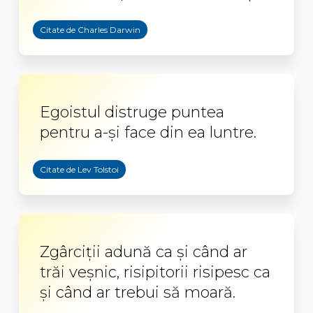
Citate de Charles Darwin
Egoistul distruge puntea
pentru a-şi face din ea luntre.
Citate de Lev Tolstoi
Zgârciții adună ca și când ar
trăi veșnic, risipitorii risipesc ca
și când ar trebui să moară.