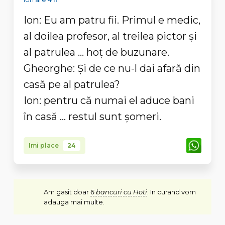
Ion: Eu am patru fii. Primul e medic,
al doilea profesor, al treilea pictor și
al patrulea ... hoț de buzunare.
Gheorghe: Și de ce nu-l dai afară din
casă pe al patrulea?
Ion: pentru că numai el aduce bani
în casă ... restul sunt șomeri.
Imi place
24
Am gasit doar
6 bancuri cu Hoti
. In curand vom
adauga mai multe.