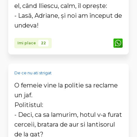
el, când Iliescu, calm, îl opreşte:
- Lasă, Adriane, şi noi am început de
undeva!
Imi place
22
De ce nu ati strigat
O femeie vine la politie sa reclame
un jaf.
Politistul:
- Deci, ca sa lamurim, hotul v-a furat
cerceii, bratara de aur si lantisorul
de la gat?