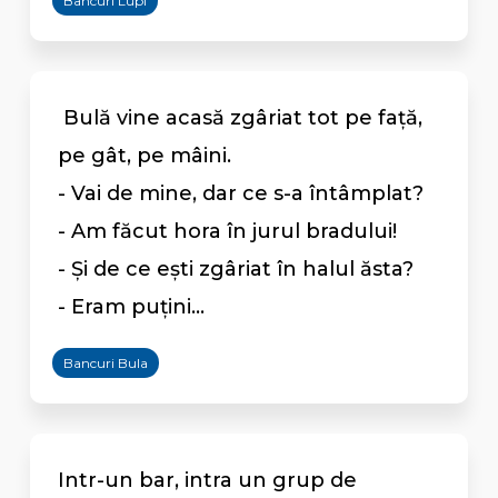
Bancuri Lupi
Bulă vine acasă zgâriat tot pe față,
pe gât, pe mâini.
- Vai de mine, dar ce s-a întâmplat?
- Am făcut hora în jurul bradului!
- Și de ce ești zgâriat în halul ăsta?
- Eram puțini...
Bancuri Bula
Intr-un bar, intra un grup de