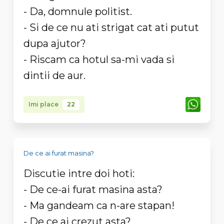
- Da, domnule politist.
- Si de ce nu ati strigat cat ati putut
dupa ajutor?
- Riscam ca hotul sa-mi vada si
dintii de aur.
Imi place
22
De ce ai furat masina?
Discutie intre doi hoti:
- De ce-ai furat masina asta?
- Ma gandeam ca n-are stapan!
- De ce ai crezut asta?