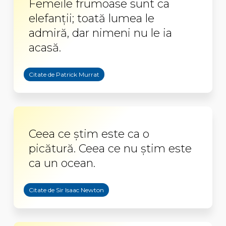
Femeile frumoase sunt ca
elefanţii; toată lumea le
admiră, dar nimeni nu le ia
acasă.
Citate de Patrick Murrat
Ceea ce ştim este ca o
picătură. Ceea ce nu ştim este
ca un ocean.
Citate de Sir Isaac Newton