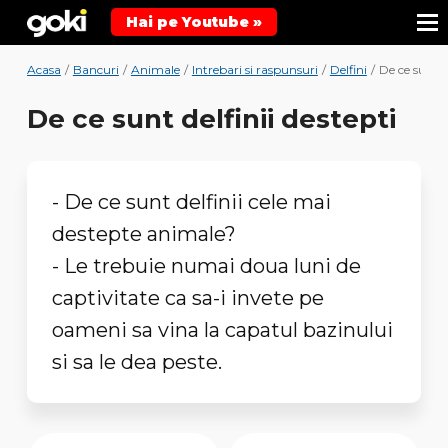
Hai pe Youtube »
Acasa
/
Bancuri
/
Animale
/
Intrebari si raspunsuri
/
Delfini
/
De ce sunt de
De ce sunt delfinii destepti
- De ce sunt delfinii cele mai
destepte animale?
- Le trebuie numai doua luni de
captivitate ca sa-i invete pe
oameni sa vina la capatul bazinului
si sa le dea peste.