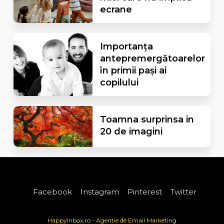
ecrane
Importanța
antepremergătoarelor
în primii pași ai
copilului
Toamna surprinsa in
20 de imagini
Facebook
Instagram
Pinterest
Twitter
HappyInbox.ro - Agentie de Email Marketing