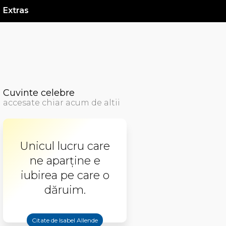
Extras
Cuvinte celebre
accesate chiar acum de altii
Unicul lucru care
ne aparţine e
iubirea pe care o
dăruim.
Citate de Isabel Allende