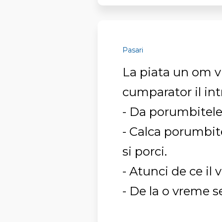
Pasari
La piata un om 
cumparator il int
- Da porumbitele 
- Calca porumbite,
si porci.
- Atunci de ce il 
- De la o vreme se