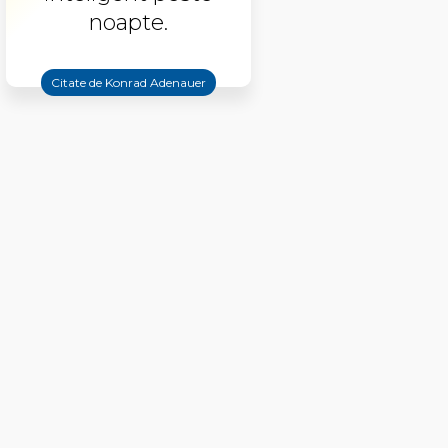
noapte.
Citate de Konrad Adenauer