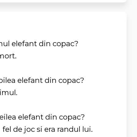
mul elefant din copac?
mort.
doilea elefant din copac?
rimul.
reilea elefant din copac?
fel de joc si era randul lui.