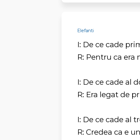
Elefanti
I: De ce cade pri
R: Pentru ca era 
I: De ce cade al 
R: Era legat de p
I: De ce cade al t
R: Credea ca e un 