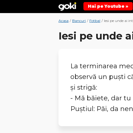
Hai pe Youtube »
Acasa
/
Bancuri
/
Fotbal
/
Iesi pe unde ai in
Iesi pe unde ai
La terminarea meci
observă un puști c
și strigă:
- Mă băiete, dar tu 
Puștiul: Păi, da nene