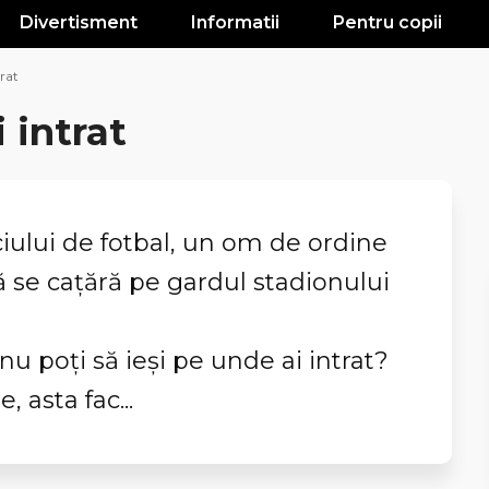
Divertisment
Informatii
Pentru copii
trat
 intrat
ului de fotbal, un om de ordine
ă se cațără pe gardul stadionului
nu poți să ieși pe unde ai intrat?
, asta fac...