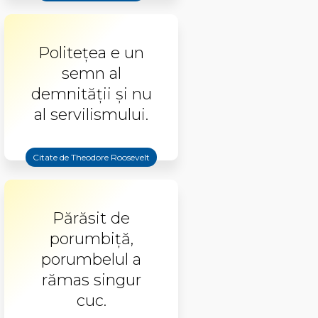
Politeţea e un
semn al
demnităţii şi nu
al servilismului.
Citate de Theodore Roosevelt
Părăsit de
porumbiţă,
porumbelul a
rămas singur
cuc.