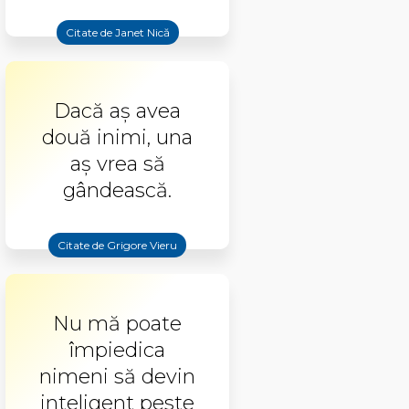
Citate de Janet Nică
Dacă aș avea
două inimi, una
aș vrea să
gândească.
Citate de Grigore Vieru
Nu mă poate
împiedica
nimeni să devin
inteligent peste