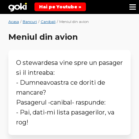
Hai pe Youtube »
Acasa
/
Bancuri
/
Canibali
/
Meniul din avion
Meniul din avion
O stewardesa vine spre un pasager
si il intreaba:
- Dumneavoastra ce doriti de
mancare?
Pasagerul -canibal- raspunde:
- Pai, dati-mi lista pasagerilor, va
rog!