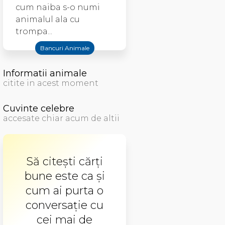
cum naiba s-o numi
animalul ala cu
trompa...
Bancuri Animale
Informatii animale
citite in acest moment
Cuvinte celebre
accesate chiar acum de altii
Să citești cărți
bune este ca și
cum ai purta o
conversație cu
cei mai de