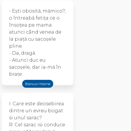
- Eşti obosită, mămico?,
o întreabă fetiţa ce o
însoţea pe mama
atunci când venea de
la piaţă cu sacoşele
pline.
- Da, dragă.
- Atunci duc eu
sacoşele, dar ia-mă în
braţe.
Bancuri Mame
I: Care este deosebirea
dintre un evreu bogat
si unul sarac?
R: Cel sarac isi conduce