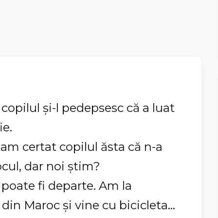
ă copilul şi-l pedepsesc că a luat
ie.
 am certat copilul ăsta că n-a
cul, dar noi ştim?
 poate fi departe. Am la
din Maroc şi vine cu bicicleta...