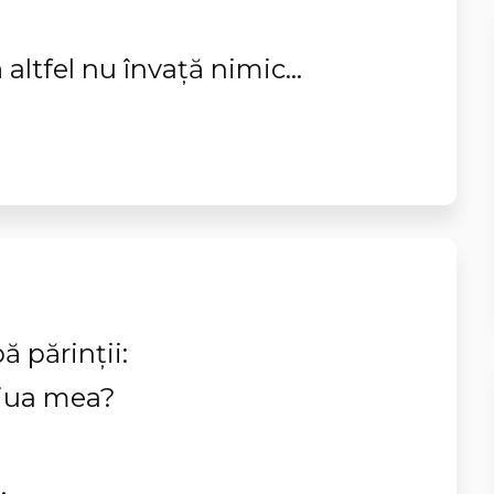
 altfel nu învață nimic...
ă părinţii:
ziua mea?
.