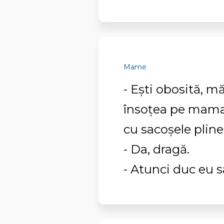
Mame
- Eşti obosită, m
însoţea pe mama 
cu sacoşele pline
- Da, dragă.
- Atunci duc eu s