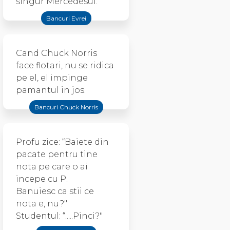
singur Mercedesul.
Bancuri Evrei
Cand Chuck Norris
face flotari, nu se ridica
pe el, el impinge
pamantul in jos.
Bancuri Chuck Norris
Profu zice: “Baiete din
pacate pentru tine
nota pe care o ai
incepe cu P.
Banuiesc ca stii ce
nota e, nu?"
Studentul: “.....Pinci?"