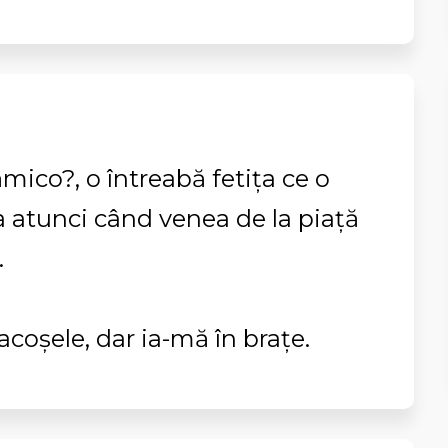
ămico?, o întreabă fetiţa ce o
atunci când venea de la piaţă
.
acoşele, dar ia-mă în braţe.