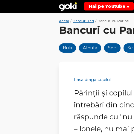
Hai pe Youtube »
Acasa
/
Bancuri Tari
/
Bancuri cu Parinti
Bancuri cu Par
Bula
Alinuta
Seci
Sc
Lasa draga copilul
Părinții și copilu
întrebări din cinci
răspunde cu "nu 
– Ionele, nu mai p