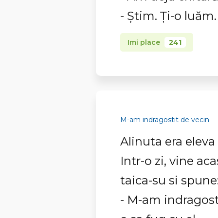
- Ştim. Ţi-o luăm.
Imi place
241
M-am indragostit de vecin
Alinuta era eleva 
Intr-o zi, vine ac
taica-su si spune
- M-am indragostit