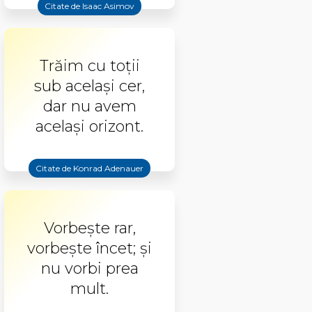
Citate de Isaac Asimov
Trăim cu toții
sub același cer,
dar nu avem
același orizont.
Citate de Konrad Adenauer
Vorbeşte rar,
vorbeşte încet; şi
nu vorbi prea
mult.