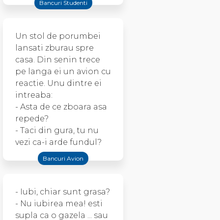
Bancuri Studenti
Un stol de porumbei
lansati zburau spre
casa. Din senin trece
pe langa ei un avion cu
reactie. Unu dintre ei
intreaba:
- Asta de ce zboara asa
repede?
- Taci din gura, tu nu
vezi ca-i arde fundul?
Bancuri Avion
- Iubi, chiar sunt grasa?
- Nu iubirea mea! esti
supla ca o gazela ... sau