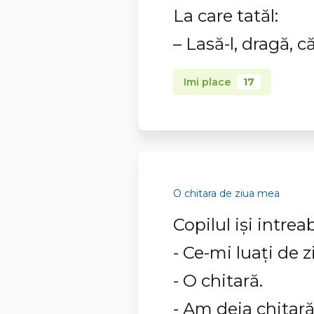
La care tatăl:
– Lasă-l, dragă, că
Imi place
17
O chitara de ziua mea
Copilul işi intreab
- Ce-mi luaţi de 
- O chitară.
- Am deja chitară