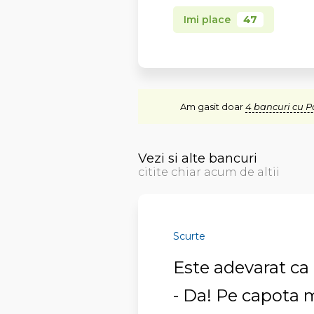
Imi place
47
Am gasit doar
4 bancuri cu P
Vezi si alte bancuri
citite chiar acum de altii
Scurte
Este adevarat ca
- Da! Pe capota m