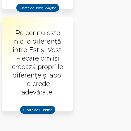
Citate de John Wayne
Pe cer nu este
nici o diferenţă
între Est şi Vest.
Fiecare om îşi
creează propriile
diferenţe şi apoi
le crede
adevărate.
Citate de Buddha