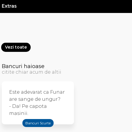
Extras
Vezi toate
Bancuri haioase
citite chiar acum de altii
Este adevarat ca Funar
are sange de ungur?
- Da! Pe capota
masinii.
Bancuri Scurte