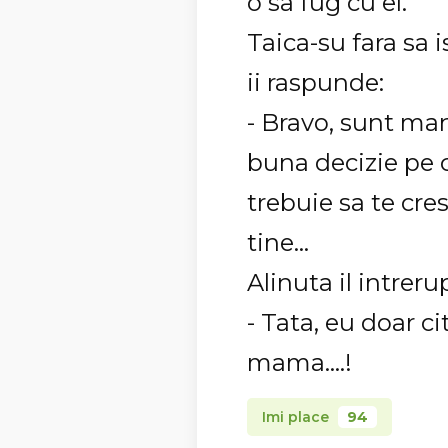
o sa fug cu el.
Taica-su fara sa i
ii raspunde:
- Bravo, sunt ma
buna decizie pe 
trebuie sa te cres
tine...
Alinuta il intreru
- Tata, eu doar ci
mama....!
Imi place
94