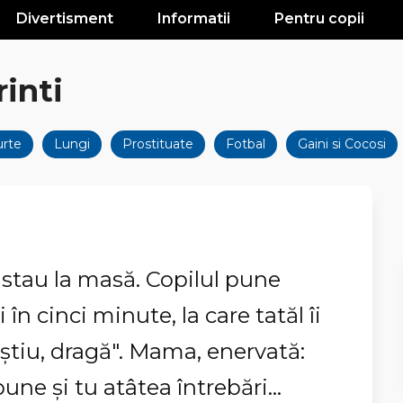
Divertisment
Informatii
Pentru copii
inti
urte
Lungi
Prostituate
Fotbal
Gaini si Cocosi
l stau la masă. Copilul pune
 în cinci minute, la care tatăl îi
știu, dragă". Mama, enervată:
une și tu atâtea întrebări...