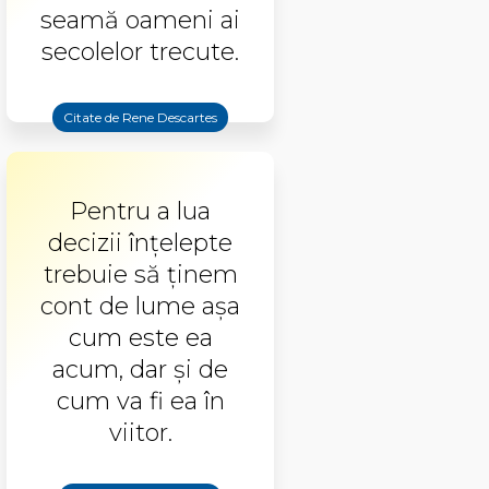
seamă oameni ai
secolelor trecute.
Citate de Rene Descartes
Pentru a lua
decizii înțelepte
trebuie să ținem
cont de lume așa
cum este ea
acum, dar și de
cum va fi ea în
viitor.