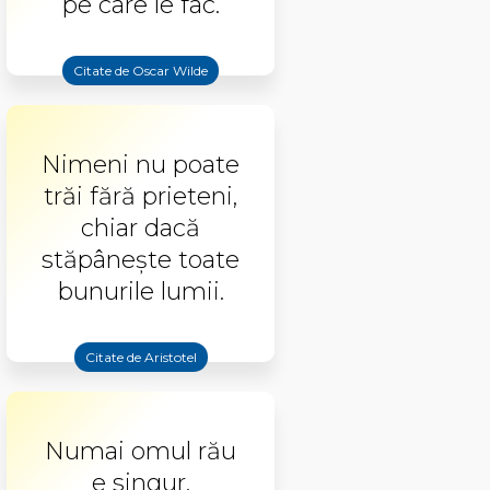
pe care le fac.
Citate de Oscar Wilde
Nimeni nu poate
trăi fără prieteni,
chiar dacă
stăpâneşte toate
bunurile lumii.
Citate de Aristotel
Numai omul rău
e singur.