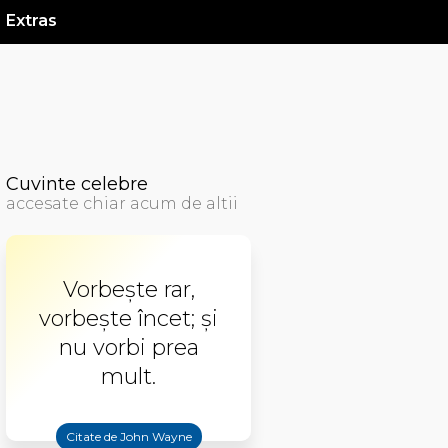
Extras
Cuvinte celebre
accesate chiar acum de altii
Vorbeşte rar,
vorbeşte încet; şi
nu vorbi prea
mult.
Citate de John Wayne