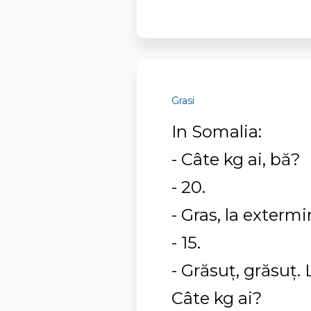
Grasi
In Somalia:
- Câte kg ai, bă?
- 20.
- Gras, la exterm
- 15.
- Grăsuţ, grăsuţ.
Câte kg ai?