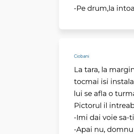
-Pe drum,la intoa
Ciobani
La tara, la marg
tocmai isi instala
lui se afla o turm
Pictorul il intrea
-Imi dai voie sa-t
-Apai nu, domnul