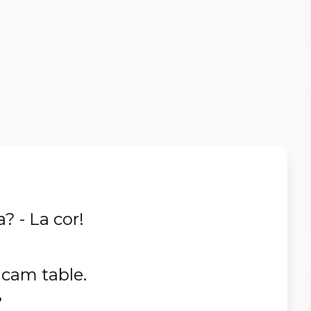
? - La cor!
ucam table.
?