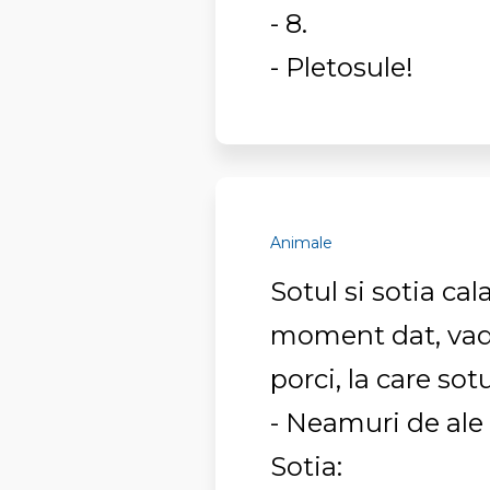
- 8.
- Pletosule!
Animale
Sotul si sotia cal
moment dat, vad 
porci, la care sotu
- Neamuri de ale 
Sotia: