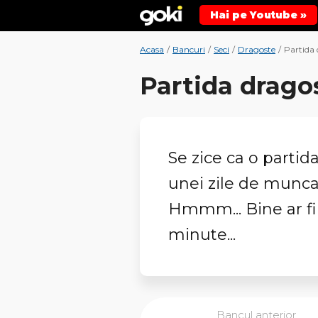
Hai pe Youtube »
Acasa
/
Bancuri
/
Seci
/
Dragoste
/
Partida 
Partida drago
Se zice ca o partid
unei zile de munca
Hmmm... Bine ar fi
minute...
Bancul anterior