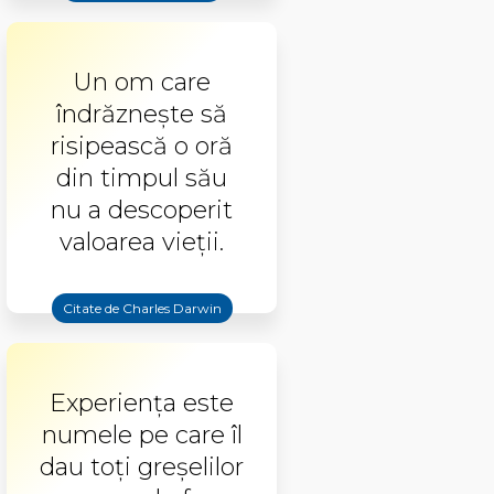
Un om care
îndrăzneşte să
risipească o oră
din timpul său
nu a descoperit
valoarea vieţii.
Citate de Charles Darwin
Experiența este
numele pe care îl
dau toți greșelilor