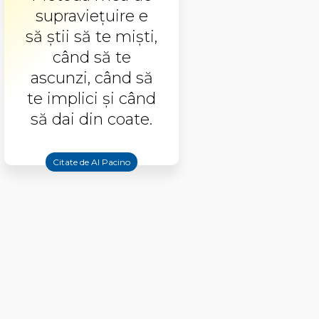
supravieţuire e
să ştii să te mişti,
când să te
ascunzi, când să
te implici şi când
să dai din coate.
Citate de Al Pacino