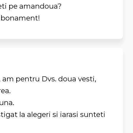
rdeti pe amandoua?
Am abonament!
 am pentru Dvs. doua vesti,
rea.
buna.
âstigat la alegeri si iarasi sunteti