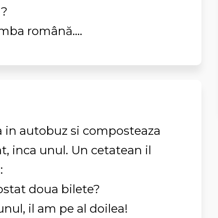
ă?
imba română....
a in autobuz si composteaza
t, inca unul. Un cetatean il
:
ostat doua bilete?
unul, il am pe al doilea!