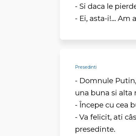
- Si daca le pie
- Ei, asta-i!... 
Presedinti
- Domnule Putin,
una buna si alta 
- Începe cu cea 
- Va felicit, ati c
presedinte.