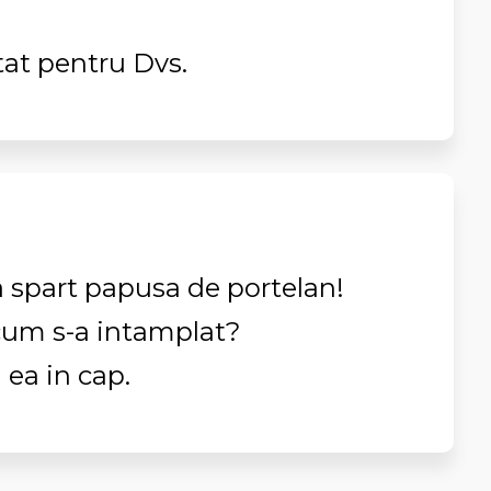
tat pentru Dvs.
 spart papusa de portelan!
i cum s-a intamplat?
u ea in cap.