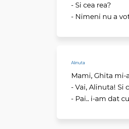
- Si cea rea?
- Nimeni nu a vo
Alinuta
Mami, Ghita mi-a
- Vai, Alinuta! S
- Pai.. i-am dat c