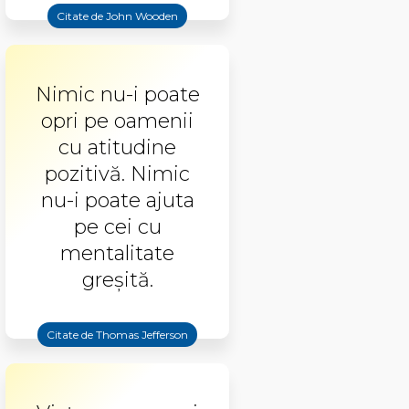
Citate de John Wooden
Nimic nu-i poate
opri pe oamenii
cu atitudine
pozitivă. Nimic
nu-i poate ajuta
pe cei cu
mentalitate
greșită.
Citate de Thomas Jefferson