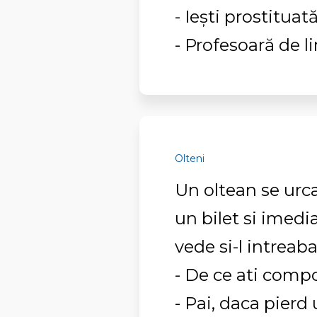
- Ieşti prostituat
- Profesoară de l
Olteni
Un oltean se urc
un bilet si imedia
vede si-l intreaba
- De ce ati comp
- Pai, daca pierd 