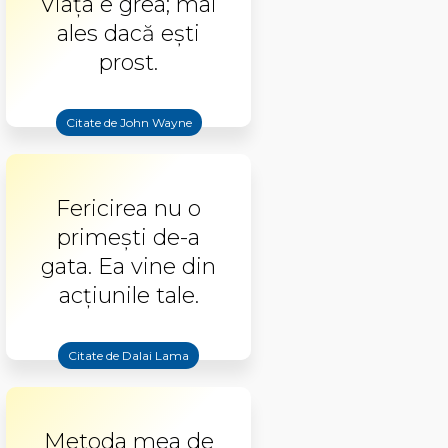
Viața e grea; mai
ales dacă ești
prost.
Citate de John Wayne
Fericirea nu o
primești de-a
gata. Ea vine din
acțiunile tale.
Citate de Dalai Lama
Metoda mea de