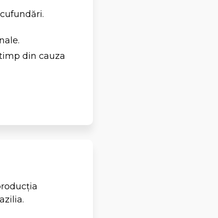
scufundări.
nale.
 timp din cauza
producția
zilia.