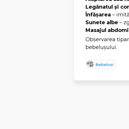
Legănatul și con
Înfășarea
– imită
Sunete albe
– z
Masajul abdomi
Observarea tipar
bebelușului.
Bebelusi