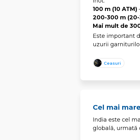
înot.
100 m (10 ATM)
–
200-300 m (20
Mai mult de 30
Este important d
uzurii garnituril
Ceasuri
Cel mai mare
India este cel m
globală, urmată d