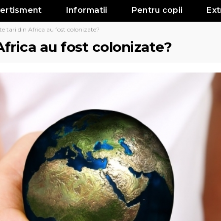
vertisment
Informatii
Pentru copii
Ext
e tari din Africa au fost colonizate?
Africa au fost colonizate?