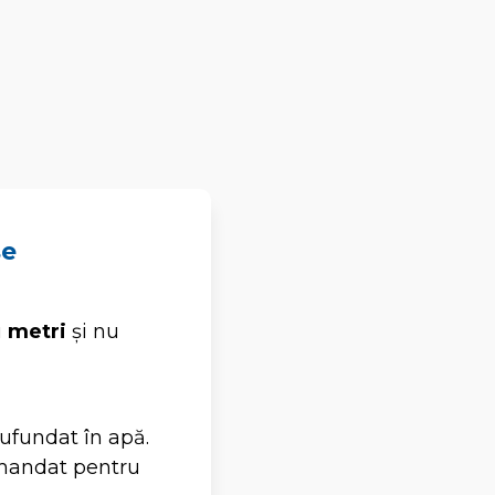
se
u
metri
și nu
cufundat în apă.
comandat pentru