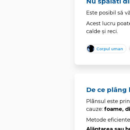
Nu spalati di
Este posibil să vă
Acest lucru poate
calde și reci.
Corpul uman
De ce plâng b
Plânsul este pri
cauze:
foame, di
Metode eficiente 
Alăptarea sau h