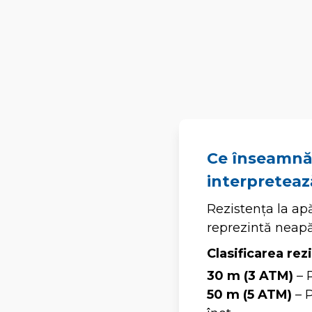
Ce înseamnă 
interpreteaz
Rezistența la ap
reprezintă neapă
Clasificarea rez
30 m (3 ATM)
– R
50 m (5 ATM)
– P