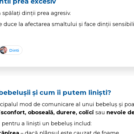
ntii prea excesiv
 spălați dinții prea agresiv.
 duce la afectarea smaltului și face dinții sensibil
Dinti
ebelușii și cum îi putem liniști?
ncipalul mod de comunicare al unui bebeluș și po
sconfort, oboseală, durere, colici
sau
nevoie de
pentru a liniști un bebeluș includ:
rănirea
– dacă plânsul este cauzat de foame.