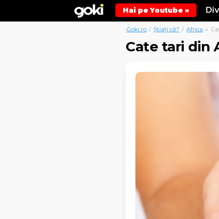
Di
Hai pe Youtube »
Goki.ro
/
Știați că?
/
Africa
»
Cat
Cate tari din 