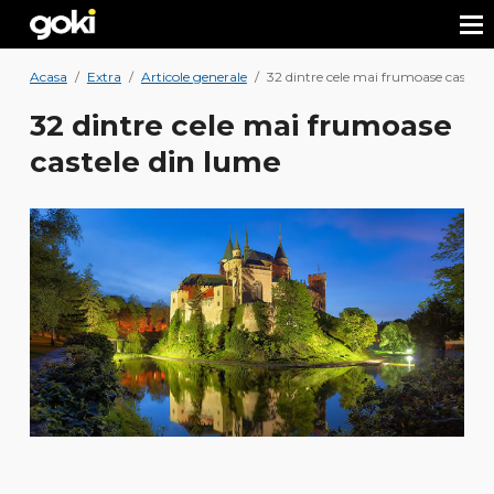
Acasa
/
Extra
/
Articole generale
/
32 dintre cele mai frumoase castele
32 dintre cele mai frumoase
castele din lume