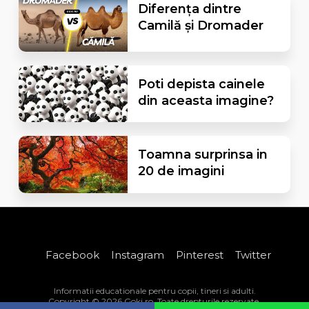
Diferența dintre
Camilă și Dromader
Poti depista cainele
din aceasta imagine?
Toamna surprinsa in
20 de imagini
Facebook
Instagram
Pinterest
Twitter
Informatii educationale pentru copii, tineri si adulti.
Copyright © 2026 Goki.ro. Toate drepturile rezervate.