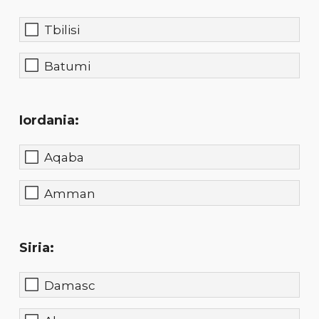
Tbilisi
Batumi
Iordania:
Aqaba
Amman
Siria:
Damasc