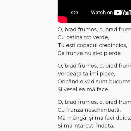
O, brad frumos, o, brad frum
Cu cetina tot verde,
Tu ești copacul credincios,
Ce frunza nu și-o pierde.
O, brad frumos, o, brad frum
Verdeața ta îmi place,
Oricând o văd sunt bucuros
Și vesel ea mă face.
O, brad frumos, o, brad frum
Cu frunza neschimbată,
Mă mângâi și mă faci duios
Și mă-ntărești îndată.