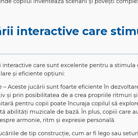
 unde copilul inventează scenarii și povești compl
ării interactive care sti
i interactive care sunt excelente pentru a stimula c
are și eficiente opțiuni:
 – Aceste jucării sunt foarte eficiente în dezvoltare
v și prin posibilitatea de a crea propriile ritmuri 
hitară pentru copii poate încuraja copilul să explor
tă abilități muzicale de bază. În plus, copiii care a
espre armonie, ritm și expresie personală.
ucăriile de tip construcție, cum ar fi lego sau setur