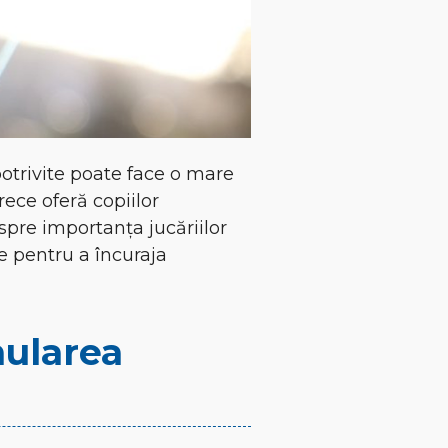
 potrivite poate face o mare
rece oferă copiilor
spre importanța jucăriilor
e pentru a încuraja
mularea