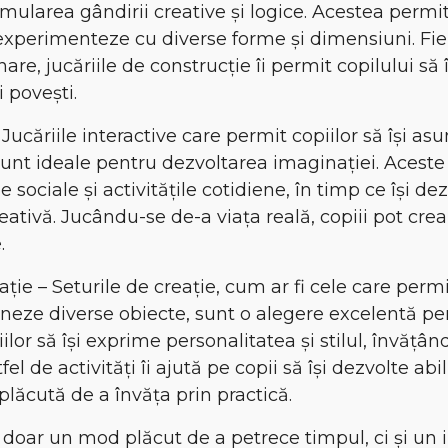
mularea gândirii creative și logice. Acestea permit
experimenteze cu diverse forme și dimensiuni. Fie 
are, jucăriile de construcție îi permit copilului să î
i povești.
– Jucăriile interactive care permit copiilor să își as
unt ideale pentru dezvoltarea imaginației. Aceste ju
 sociale și activitățile cotidiene, în timp ce își dez
ativă. Jucându-se de-a viața reală, copiii pot crea
.
eație – Seturile de creație, cum ar fi cele care permi
neze diverse obiecte, sunt o alegere excelentă pent
ilor să își exprime personalitatea și stilul, învățân
l de activități îi ajută pe copii să își dezvolte abil
plăcută de a învăța prin practică.
t doar un mod plăcut de a petrece timpul, ci și un