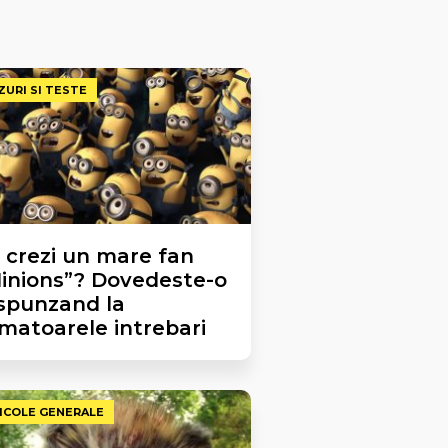
ZURI SI TESTE
 crezi un mare fan
inions”? Dovedeste-o
spunzand la
matoarele intrebari
ICOLE GENERALE