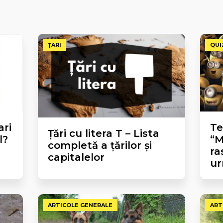
ȚARI
QUI
ari
Te
Țări cu litera T – Lista
l?
“M
completă a țărilor și
ra
capitalelor
ur
ARTICOLE GENERALE
ART