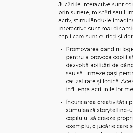
Jucăriile interactive sunt c
prin sunete, mișcări sau lum
activ, stimulându-le imaginaț
interactive sunt mai dinamic
copii care sunt curioși și dor
Promovarea gândirii logic
pentru a provoca copiii să
dezvoltă abilități de gân
sau să urmeze pași pentr
cauzalitate și logică. Ace
influența acțiunile lor me
Încurajarea creativității p
stimulează storytelling-u
copilului să creeze propri
exemplu, o jucărie care s