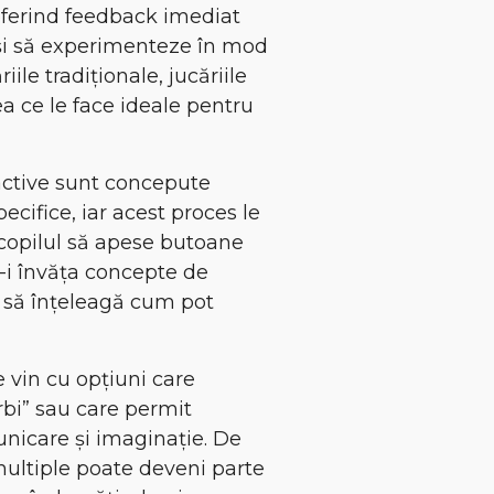
 oferind feedback imediat
e și să experimenteze în mod
ile tradiționale, jucăriile
ea ce le face ideale pentru
ractive sunt concepute
ecifice, iar acest proces le
ă copilul să apese butoane
-i învăța concepte de
și să înțeleagă cum pot
ve vin cu opțiuni care
rbi” sau care permit
municare și imaginație. De
multiple poate deveni parte