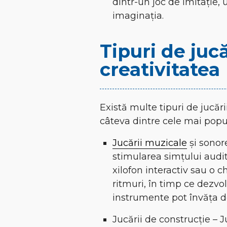
dintr-un joc de imitație,
imaginația.
Tipuri de juc
creativitatea
Există multe tipuri de jucări
câteva dintre cele mai popul
Jucării muzicale
și sonore
stimularea simțului auditi
xilofon interactiv sau o c
ritmuri, în timp ce dezvol
instrumente pot învăța d
Jucării de construcție – J