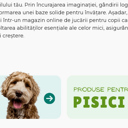
lului tău. Prin încurajarea imaginației, gândirii logic
 formarea unei baze solide pentru învățare. Așadar, 
ti într-un magazin online de jucării pentru copii c
oltarea abilităților esențiale ale celor mici, asigur
 creștere.