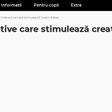
Informatii
Pentru copii
Extra
i interactive care stimulează creativitatea
ctive care stimulează crea