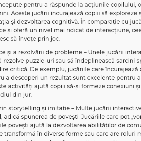
oncepute pentru a răspunde la acțiunile copilului,
ini. Aceste jucării încurajează copiii să explorez
ia și dezvoltarea cognitivă. În comparație cu jucări
e și oferă un nivel mai ridicat de interacțiune, ce
esc să învețe prin joc.
e și a rezolvării de probleme – Unele jucării inte
 rezolve puzzle-uri sau să îndeplinească sarcini sp
dire critică. De exemplu, jucăriile care încurajeaz
u a descoperi un rezultat sunt excelente pentru a
ste activități ajută copiii să-și formeze conexiuni 
diul din jur.
rin storytelling și imitație – Multe jucării interacti
l, adică spunerea de povești. Jucăriile care pot „vo
ile povești ajută la dezvoltarea abilităților de co
e transformă în diverse forme sau care are roluri 