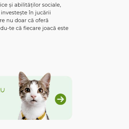
e și abilităților sociale,
investește în jucării
are nu doar că oferă
ându-te că fiecare joacă este