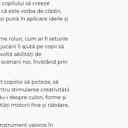
 copilului să creeze
că este vorba de clădiri,
și pună în aplicare ideile și
ume roluri, cum ar fi seturile
cării îi ajută pe copii să
voltă abilități de
 scenarii noi, învățând prin
t copiilor să picteze, să
ru stimularea creativității.
du-i despre culori, forme și
ități motorii fine și răbdare,
 instrument valoros în