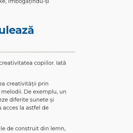
exe, îmbogățindu-și
mulează
reativitatea copiilor. Iată
a creativității prin
și melodii. De exemplu, un
eze diferite sunete și
u acces la astfel de
ile de construit din lemn,