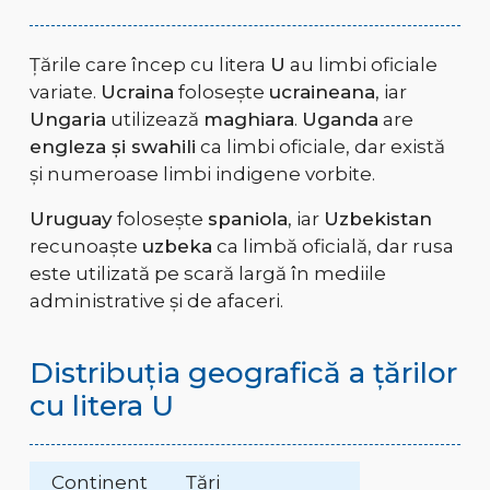
Țările care încep cu litera
U
au limbi oficiale
variate.
Ucraina
folosește
ucraineana
, iar
Ungaria
utilizează
maghiara
.
Uganda
are
engleza și swahili
ca limbi oficiale, dar există
și numeroase limbi indigene vorbite.
Uruguay
folosește
spaniola
, iar
Uzbekistan
recunoaște
uzbeka
ca limbă oficială, dar rusa
este utilizată pe scară largă în mediile
administrative și de afaceri.
Distribuția geografică a țărilor
cu litera U
Continent
Țări