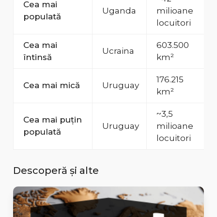
Cea mai
Uganda
milioane
populată
locuitori
Cea mai
603.500
Ucraina
întinsă
km²
176.215
Cea mai mică
Uruguay
km²
~3,5
Cea mai puțin
Uruguay
milioane
populată
locuitori
Descoperă și alte