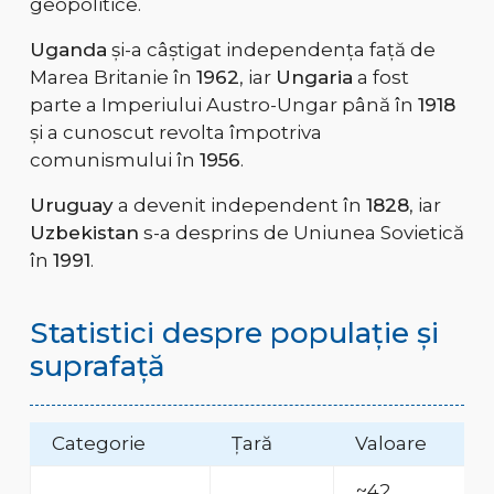
geopolitice.
Uganda
și-a câștigat independența față de
Marea Britanie în
1962
, iar
Ungaria
a fost
parte a Imperiului Austro-Ungar până în
1918
și a cunoscut revolta împotriva
comunismului în
1956
.
Uruguay
a devenit independent în
1828
, iar
Uzbekistan
s-a desprins de Uniunea Sovietică
în
1991
.
Statistici despre populație și
suprafață
Categorie
Țară
Valoare
~42