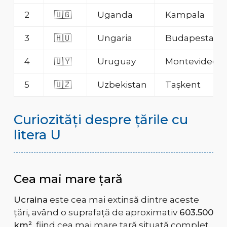
2
🇺🇬
Uganda
Kampala
3
🇭🇺
Ungaria
Budapesta
4
🇺🇾
Uruguay
Montevideo
5
🇺🇿
Uzbekistan
Tașkent
Curiozități despre țările cu
litera U
Cea mai mare țară
Ucraina
este cea mai extinsă dintre aceste
țări, având o suprafață de aproximativ
603.500
km²
, fiind cea mai mare țară situată complet