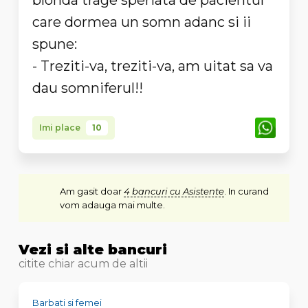
blonda trage speriata de pacientul
care dormea un somn adanc si ii
spune:
- Treziti-va, treziti-va, am uitat sa va
dau somniferul!!
Imi place
10
Am gasit doar
4 bancuri cu Asistente
. In curand
vom adauga mai multe.
Vezi si alte bancuri
citite chiar acum de altii
Barbati si femei