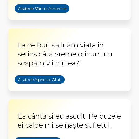
Citate de Sfântul Ambrozie
La ce bun să luăm viața în
serios câtă vreme oricum nu
scăpăm vii din ea?!
Citate de Alphonse Allais
Ea cântă şi eu ascult. Pe buzele
ei calde mi se naşte sufletul.