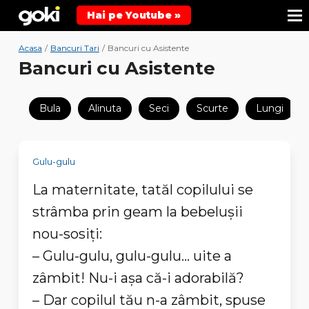
Hai pe Youtube »
Acasa
/
Bancuri Tari
/
Bancuri cu Asistente
Bancuri cu Asistente
Bula
Alinuta
Seci
Scurte
Lungi
Gulu-gulu
La maternitate, tatăl copilului se
strâmba prin geam la bebeluşii
nou-sosiţi:
– Gulu-gulu, gulu-gulu... uite a
zâmbit! Nu-i aşa că-i adorabilă?
– Dar copilul tău n-a zâmbit, spuse