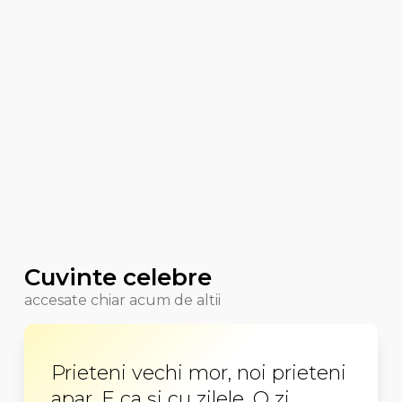
Cuvinte celebre
accesate chiar acum de altii
Prieteni vechi mor, noi prieteni
apar. E ca şi cu zilele. O zi