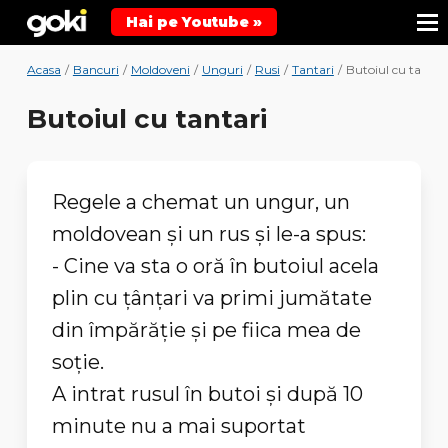
Hai pe Youtube »
Acasa
/
Bancuri
/
Moldoveni
/
Unguri
/
Rusi
/
Tantari
/
Butoiul cu tantar
Butoiul cu tantari
Regele a chemat un ungur, un
moldovean și un rus și le-a spus:
- Cine va sta o oră în butoiul acela
plin cu țânțari va primi jumătate
din împărăție și pe fiica mea de
soție.
A intrat rusul în butoi și după 10
minute nu a mai suportat